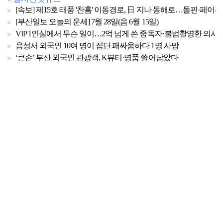
[속보] 제15호 태풍 '찬홈' 이동경로, 日 지나 동해로…돌핀·페이
[부산일보 오늘의 운세] 7월 28일(음 6월 15일)
VIP 1인실에서 무슨 일이…2억 넘게 쓴 중독자·불법촬영한 의사
음성서 외국인 10여 명이 집단 패싸움하다 1명 사망
‘큰손’ 부산 외국인 관광객, K뷰티·명품 쓸어담았다