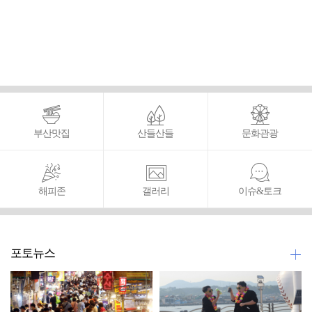
부산맛집
산들산들
문화관광
해피존
갤러리
이슈&토크
포토뉴스