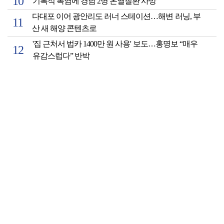
기록적 폭염에 경남 2명 온열질환 사망
다대포 이어 광안리도 러너 스테이션…해변 러닝, 부
산 새 해양 콘텐츠로
'집 근처서 법카 1400만 원 사용' 보도…홍명보 “매우
유감스럽다” 반박