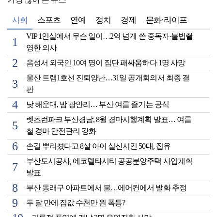
가장 많이 본 뉴스
사회
스포츠
연예
정치
경제
문화·라이프
VIP 1인실에서 무슨 일이…2억 넘게 쓴 중독자·불법촬
영한 의사
음성서 외국인 10여 명이 집단 패싸움하다 1명 사망
울산 트램1호선 진퇴양난…31일 공개회의서 최종 결
판
낮 해운대, 밤 광안리… 부산 여름 즐기는 공식
렛츠런파크 부산경남, 8월 경마시행계획 발표… 여름
철 경마 안전관리 강화
손길 뿌리쳤다고 8살 아이 실신시킨 50대, 집유
부산도시공사, 에코델타시티 공공분양주택 사업계획
발표
부산 동래구 아파트에서 불…에어컨에서 발화 추정
두 달 만에 집값 수천만 원 폭등?