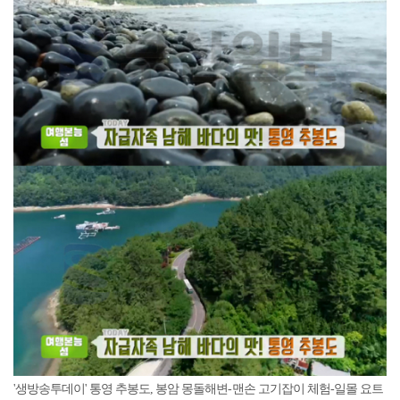
'생방송투데이' 통영 추봉도, 봉암 몽돌해변-맨손 고기잡이 체험-일몰 요트