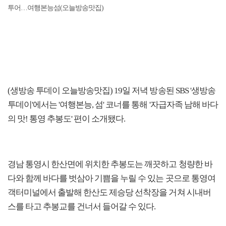
투어…여행본능섬(오늘방송맛집)
(생방송 투데이 오늘방송맛집) 19일 저녁 방송된 SBS '생방송
투데이'에서는 '여행본능, 섬' 코너를 통해 '자급자족 남해 바다
의 맛! 통영 추봉도' 편이 소개됐다.
경남 통영시 한산면에 위치한 추봉도는 깨끗하고 청량한 바
다와 함께 바다를 벗삼아 기쁨을 누릴 수 있는 곳으로 통영여
객터미널에서 출발해 한산도 제승당 선착장을 거쳐 시내버
스를 타고 추봉교를 건너서 들어갈 수 있다.