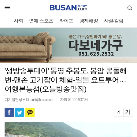
사회
연예·스포츠
라이프
경제해양
사설/칼럼
'생방송투데이' 통영 추봉도, 봉암 몽돌해
변-맨손 고기잡이 체험-일몰 요트투어…
여행본능섬(오늘방송맛집)
디지털편성부15 multi@busan.com
2019-06-19 19:37:34
｜
가
가