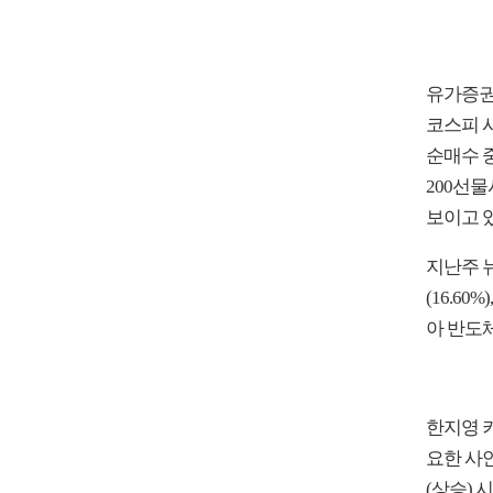
유가증권
코스피 
순매수 중
200선물
보이고 
지난주 뉴
(16.60
아 반도체
한지영 
요한 사
(상승) 