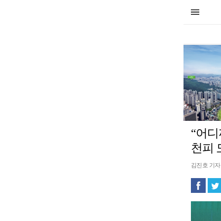
“어디
천피 
김진호 기자 rp