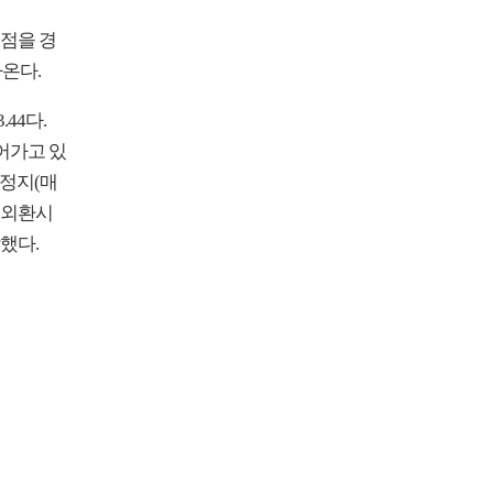
고점을 경
나온다.
.44다.
이어가고 있
정지(매
울 외환시
작했다.