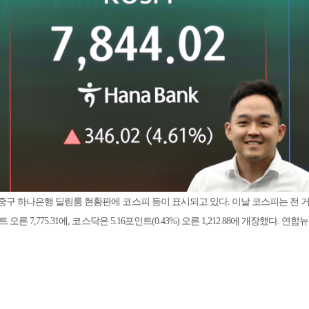
 중구 하나은행 딜링룸 현황판에 코스피 등이 표시되고 있다. 이날 코스피는 전 
인트 오른 7,775.31에, 코스닥은 5.16포인트(0.43%) 오른 1,212.88에 개장했다. 연합