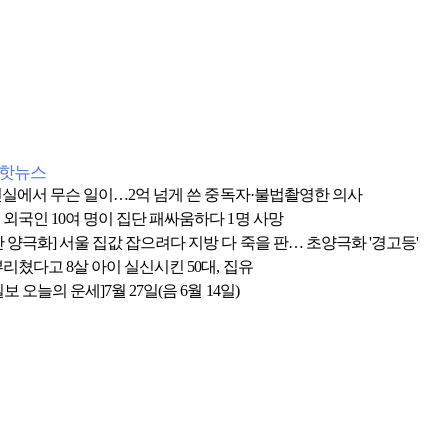
간핫뉴스
 1인실에서 무슨 일이…2억 넘게 쓴 중독자·불법촬영한 의사
 외국인 10여 명이 집단 패싸움하다 1명 사망
 양극화] 서울 집값 잡으려다 지방 다 죽을 판… 초양극화 '경고등'
리쳤다고 8살 아이 실신시킨 50대, 집유
보 오늘의 운세]7월 27일(음 6월 14일)