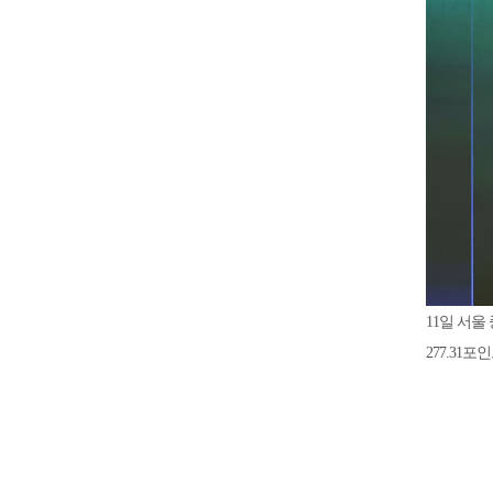
11일 서울
277.31포