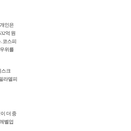
 개인은
32억 원
. 코스피
 우위를
샌디스크
, 필라델피
이 더 중
 레벨업