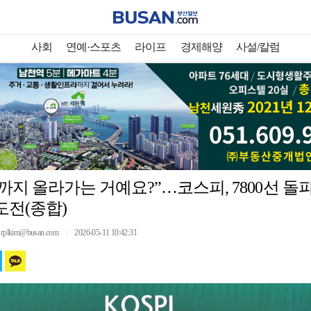
사회
연예·스포츠
라이프
경제해양
사설/칼럼
까지 올라가는 거예요?”…코스피, 7800선 돌파 
도전(종합)
lkim@busan.com
2026-05-11 10:42:31
｜