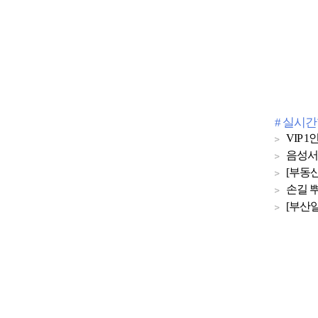
# 실시
VIP
음성서
[부동산
손길 뿌
[부산일