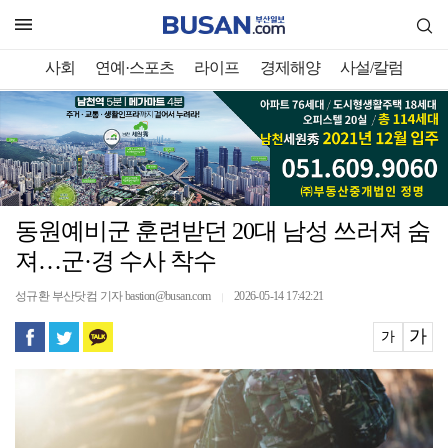
사회
연예·스포츠
라이프
경제해양
사설/칼럼
동원예비군 훈련받던 20대 남성 쓰러져 숨
져…군·경 수사 착수
성규환 부산닷컴 기자 bastion@busan.com
2026-05-14 17:42:21
｜
가
가