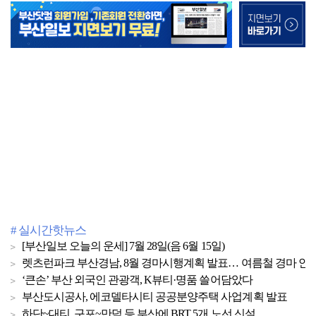
# 실시간핫뉴스
[부산일보 오늘의 운세] 7월 28일(음 6월 15일)
렛츠런파크 부산경남, 8월 경마시행계획 발표… 여름철 경마 안
‘큰손’ 부산 외국인 관광객, K뷰티·명품 쓸어담았다
부산도시공사, 에코델타시티 공공분양주택 사업계획 발표
하단~대티, 구포~만덕 등 부산에 BRT 5개 노선 신설