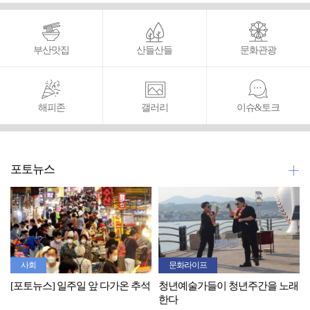
부산맛집
산들산들
문화관광
해피존
갤러리
이슈&토크
포토뉴스
사회
문화라이프
[포토뉴스] 일주일 앞 다가온 추석
청년예술가들이 청년주간을 노래
한다