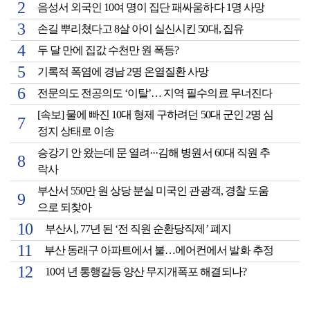
음성서 외국인 10여 명이 집단 패싸움하다 1명 사망
손길 뿌리쳤다고 8살 아이 실신시킨 50대, 집유
두 달 만에 집값 수천만 원 폭등?
기록적 폭염에 경남 2명 온열질환 사망
전문의도 전공의도 ‘이탈’… 지역 필수의료 무너진다
[속보] 물에 빠진 10대 형제 구하려던 50대 군인 2명 심
정지 상태로 이송
승강기 안 왔는데 문 열려···김해 병원서 60대 직원 추
락사
부산서 550만 원 상당 분실 미국인 관광객, 경찰 도움
으로 되찾아
부산시, 77년 된 ‘전 직원 순환당직제’ 폐지
부산 동래구 아파트에서 불…에어컨에서 발화 추정
10여 년 통행갈등 양산 무지개폭포 해결되나?