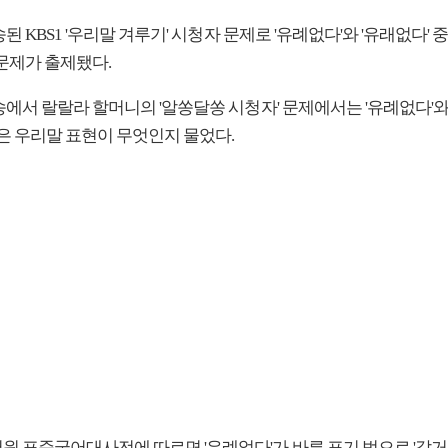
송된 KBS1 '우리말 겨루기' 시청자 문제로 '유례없다'와 '유래없다' 중
 문제가 출제됐다.
송에서 랄랄라 할머니의 '알쏭달쏭 시청자' 문제에서는 '유례없다'와
옳은 우리말 표현이 무엇인지 물었다.
원 표준국어대사전에 따르면 '유례없다'가 바른 표기 법으로 '같거