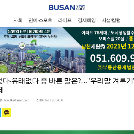
사회
연예·스포츠
라이프
경제해양
사설/칼럼
다-유래없다 중 바른 말은?… '우리말 겨루기'
제
multi@busan.com
2019-05-13 20:04:30
｜