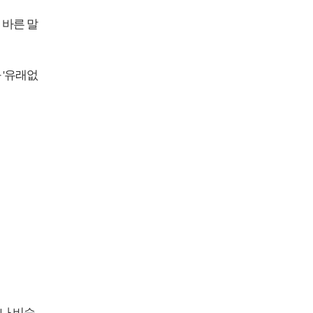
 바른 말
 '유래없
나 비슷