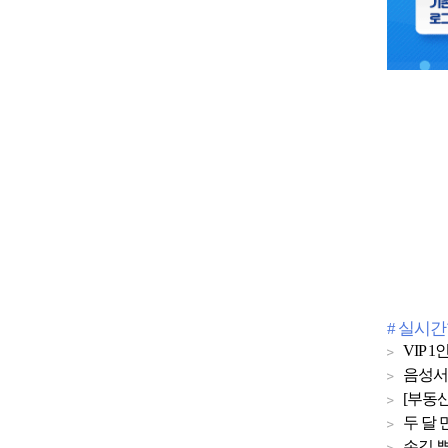
# 실시
VIP
음성서
[부동산
두 달 
손길 뿌