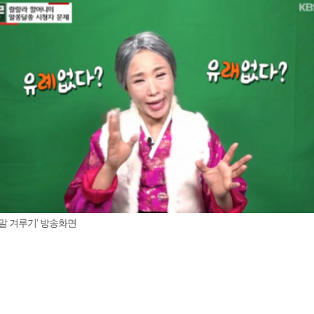
말 겨루기' 방송화면