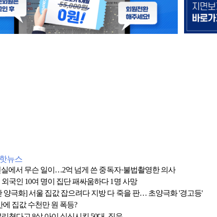
간핫뉴스
 1인실에서 무슨 일이…2억 넘게 쓴 중독자·불법촬영한 의사
 외국인 10여 명이 집단 패싸움하다 1명 사망
 양극화] 서울 집값 잡으려다 지방 다 죽을 판… 초양극화 '경고등'
만에 집값 수천만 원 폭등?
리쳤다고 8살 아이 실신시킨 50대, 집유