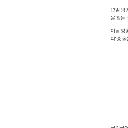
13일 방
을 찾는
이날 방
다' 중 
국립국어