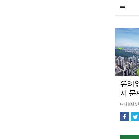
유례없
자 문
디지털편성부16 