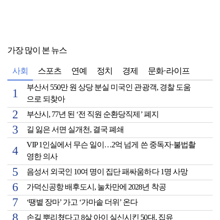
가장 많이 본 뉴스
사회
스포츠
연예
정치
경제
문화·라이프
부산서 550만 원 상당 분실 미국인 관광객, 경찰 도움
으로 되찾아
부산시, 77년 된 ‘전 직원 순환당직제’ 폐지
길 잃은 서면 실개천, 결국 폐쇄
VIP 1인실에서 무슨 일이…2억 넘게 쓴 중독자·불법촬
영한 의사
음성서 외국인 10여 명이 집단 패싸움하다 1명 사망
가덕신공항 배후도시, 눌차만에 2028년 착공
‘땡볕 장마’ 가고 ‘가마솥 더위’ 온다
손길 뿌리쳤다고 8살 아이 실신시킨 50대, 집유