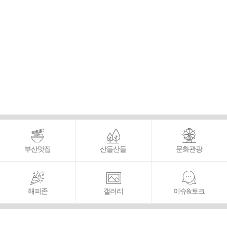
부산맛집
산들산들
문화관광
해피존
갤러리
이슈&토크