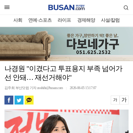
사회
연예·스포츠
라이프
경제해양
사설/칼럼
나경원 "이겼다고 투표용지 부족 넘어가
선 안돼… 재선거해야"
김주희 부산닷컴 기자 zoohihi@busan.com
2026-06-05 15:17:07
｜
가
가