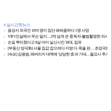
# 실시간핫뉴스
음성서 외국인 10여 명이 집단 패싸움하다 1명 사망
VIP 1인실에서 무슨 일이…2억 넘게 쓴 중독자·불법촬영한 의사
손길 뿌리쳤다고 8살 아이 실신시킨 50대, 집유
[부동산 양극화] 서울 집값 잡으려다 지방 다 죽을 판… 초양극화 
[속보] 김용범, 레버리지 대책에 '상당한 효과 기대…필요시 추가 