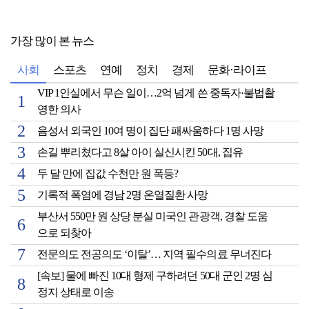
가장 많이 본 뉴스
사회
스포츠
연예
정치
경제
문화·라이프
VIP 1인실에서 무슨 일이…2억 넘게 쓴 중독자·불법촬
영한 의사
음성서 외국인 10여 명이 집단 패싸움하다 1명 사망
손길 뿌리쳤다고 8살 아이 실신시킨 50대, 집유
두 달 만에 집값 수천만 원 폭등?
기록적 폭염에 경남 2명 온열질환 사망
부산서 550만 원 상당 분실 미국인 관광객, 경찰 도움
으로 되찾아
전문의도 전공의도 ‘이탈’… 지역 필수의료 무너진다
[속보] 물에 빠진 10대 형제 구하려던 50대 군인 2명 심
정지 상태로 이송