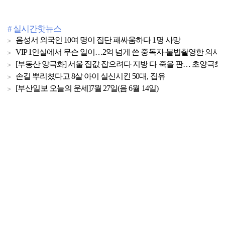
# 실시간핫뉴스
음성서 외국인 10여 명이 집단 패싸움하다 1명 사망
VIP 1인실에서 무슨 일이…2억 넘게 쓴 중독자·불법촬영한 의사
[부동산 양극화] 서울 집값 잡으려다 지방 다 죽을 판… 초양극화 
손길 뿌리쳤다고 8살 아이 실신시킨 50대, 집유
[부산일보 오늘의 운세]7월 27일(음 6월 14일)