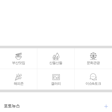
부산맛집
산들산들
문화관광
해피존
갤러리
이슈&토크
포토뉴스