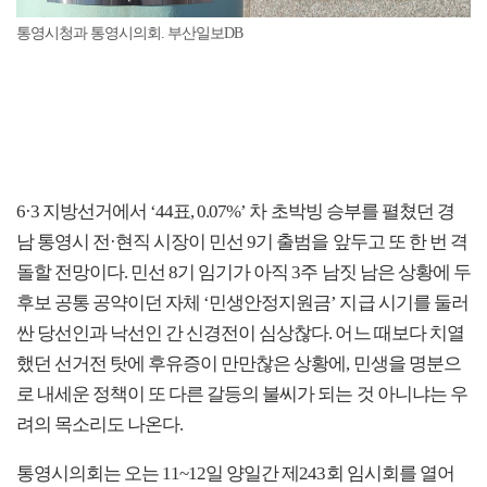
통영시청과 통영시의회. 부산일보DB
6·3 지방선거에서 ‘44표, 0.07%’ 차 초박빙 승부를 펼쳤던 경
남 통영시 전·현직 시장이 민선 9기 출범을 앞두고 또 한 번 격
돌할 전망이다. 민선 8기 임기가 아직 3주 남짓 남은 상황에 두
후보 공통 공약이던 자체 ‘민생안정지원금’ 지급 시기를 둘러
싼 당선인과 낙선인 간 신경전이 심상찮다. 어느 때보다 치열
했던 선거전 탓에 후유증이 만만찮은 상황에, 민생을 명분으
로 내세운 정책이 또 다른 갈등의 불씨가 되는 것 아니냐는 우
려의 목소리도 나온다.
통영시의회는 오는 11~12일 양일간 제243회 임시회를 열어