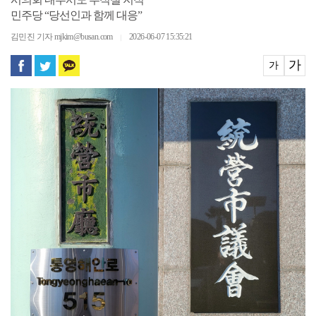
시의회 내부서도 부적절 지적
민주당 “당선인과 함께 대응”
김민진 기자 mjkim@busan.com
2026-06-07 15:35:21
｜
가
가