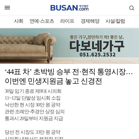
사회
연예·스포츠
라이프
경제해양
사설/칼럼
‘44표 차’ 초박빙 승부 전·현직 통영시장…
이번엔 민생지원금 놓고 신경전
30일 임기 종료 제9대 시의회
11~12일 단발성 임시회 소집
낙선한 현 시장 30만 원 공약
관련 조례안·추경안 상정 심의
통과시 20일부터 지원금 지급
당선 전 시장도 33만 원 공약