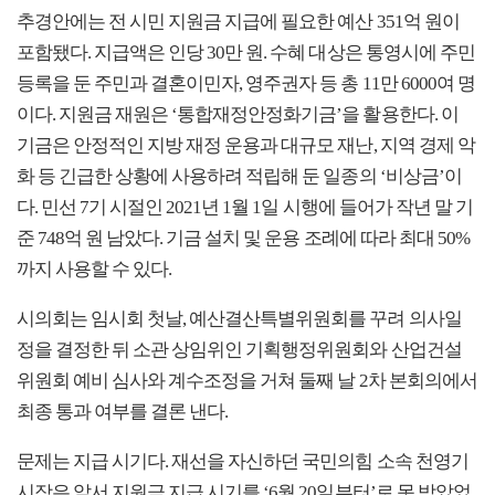
추경안에는 전 시민 지원금 지급에 필요한 예산 351억 원이
포함됐다. 지급액은 인당 30만 원. 수혜 대상은 통영시에 주민
등록을 둔 주민과 결혼이민자, 영주권자 등 총 11만 6000여 명
이다. 지원금 재원은 ‘통합재정안정화기금’을 활용한다. 이
기금은 안정적인 지방 재정 운용과 대규모 재난, 지역 경제 악
화 등 긴급한 상황에 사용하려 적립해 둔 일종의 ‘비상금’이
다. 민선 7기 시절인 2021년 1월 1일 시행에 들어가 작년 말 기
준 748억 원 남았다. 기금 설치 및 운용 조례에 따라 최대 50%
까지 사용할 수 있다.
시의회는 임시회 첫날, 예산결산특별위원회를 꾸려 의사일
정을 결정한 뒤 소관 상임위인 기획행정위원회와 산업건설
위원회 예비 심사와 계수조정을 거쳐 둘째 날 2차 본회의에서
최종 통과 여부를 결론 낸다.
문제는 지급 시기다. 재선을 자신하던 국민의힘 소속 천영기
시장은 앞서 지원금 지급 시기를 ‘6월 20일부터’로 못 박았었