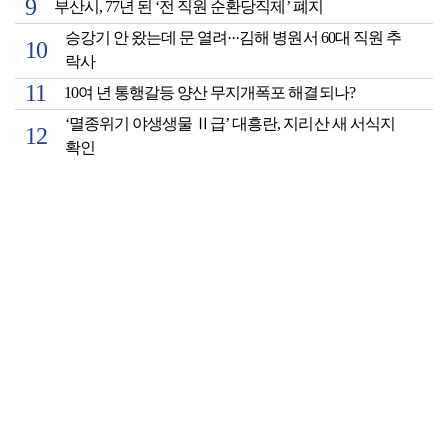
부산시, 77년 된 ‘전 직원 순환당직제’ 폐지
승강기 안 왔는데 문 열려···김해 병원서 60대 직원 추
락사
10여 년 통행갈등 양산 무지개폭포 해결되나?
‘멸종위기 야생생물 Ⅱ급’ 대흥란, 지리산 새 서식지
확인