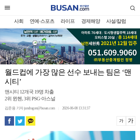
사회
연예·스포츠
라이프
경제해양
사설/칼럼
월드컵에 가장 많은 선수 보내는 팀은 ‘맨
시티’
맨시티 12개국 19명 차출
2위 뮌헨, 3위 PSG·아스널
김준용 기자 jundragon@busan.com
2026-06-08 13:31:37
｜
가
가