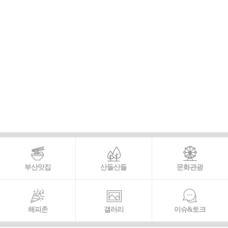
부산맛집
산들산들
문화관광
해피존
갤러리
이슈&토크