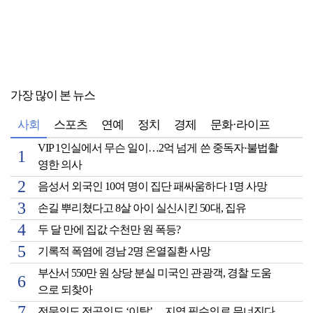
가장 많이 본 뉴스
사회
스포츠
연예
정치
경제
문화·라이프
VIP 1인실에서 무슨 일이…2억 넘게 쓴 중독자·불법촬
영한 의사
음성서 외국인 10여 명이 집단 패싸움하다 1명 사망
손길 뿌리쳤다고 8살 아이 실신시킨 50대, 집유
두 달 만에 집값 수천만 원 폭등?
기록적 폭염에 경남 2명 온열질환 사망
부산서 550만 원 상당 분실 미국인 관광객, 경찰 도움
으로 되찾아
전문의도 전공의도 ‘이탈’… 지역 필수의료 무너진다