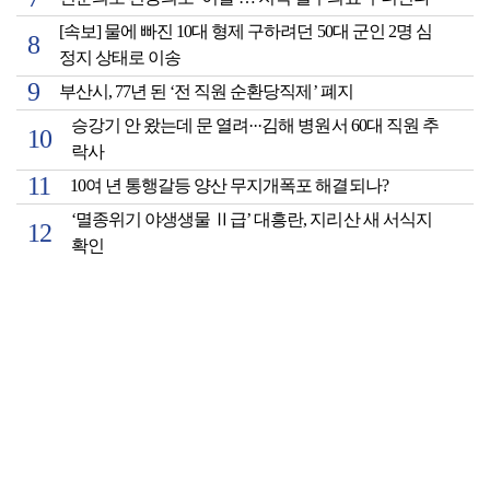
[속보] 물에 빠진 10대 형제 구하려던 50대 군인 2명 심
정지 상태로 이송
부산시, 77년 된 ‘전 직원 순환당직제’ 폐지
승강기 안 왔는데 문 열려···김해 병원서 60대 직원 추
락사
10여 년 통행갈등 양산 무지개폭포 해결되나?
‘멸종위기 야생생물 Ⅱ급’ 대흥란, 지리산 새 서식지
확인