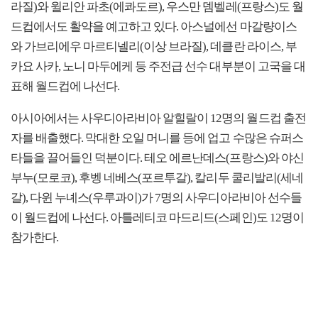
라질)와 윌리안 파초(에콰도르), 우스만 뎀벨레(프랑스)도 월
드컵에서도 활약을 예고하고 있다. 아스널에선 마갈량이스
와 가브리에우 마르티넬리(이상 브라질), 데클란 라이스, 부
카요 사카, 노니 마두에케 등 주전급 선수 대부분이 고국을 대
표해 월드컵에 나선다.
아시아에서는 사우디아라비아 알힐랄이 12명의 월드컵 출전
자를 배출했다. 막대한 오일 머니를 등에 업고 수많은 슈퍼스
타들을 끌어들인 덕분이다. 테오 에르난데스(프랑스)와 야신
부누(모로코), 후벵 네베스(포르투갈), 칼리두 쿨리발리(세네
갈), 다윈 누녜스(우루과이)가 7명의 사우디아라비아 선수들
이 월드컵에 나선다. 아틀레티코 마드리드(스페인)도 12명이
참가한다.