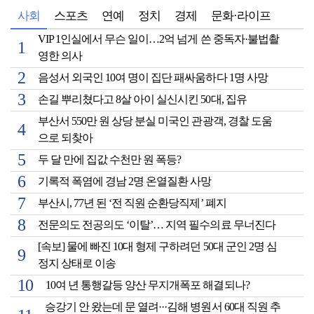
사회
스포츠
연예
정치
경제
문화·라이프
VIP 1인실에서 무슨 일이…2억 넘게 쓴 중독자·불법촬
영한 의사
음성서 외국인 10여 명이 집단 패싸움하다 1명 사망
손길 뿌리쳤다고 8살 아이 실신시킨 50대, 집유
부산서 550만 원 상당 분실 미국인 관광객, 경찰 도움
으로 되찾아
두 달 만에 집값 수천만 원 폭등?
기록적 폭염에 경남 2명 온열질환 사망
부산시, 77년 된 ‘전 직원 순환당직제’ 폐지
전문의도 전공의도 ‘이탈’… 지역 필수의료 무너진다
[속보] 물에 빠진 10대 형제 구하려던 50대 군인 2명 심
정지 상태로 이송
10여 년 통행갈등 양산 무지개폭포 해결되나?
승강기 안 왔는데 문 열려···김해 병원서 60대 직원 추