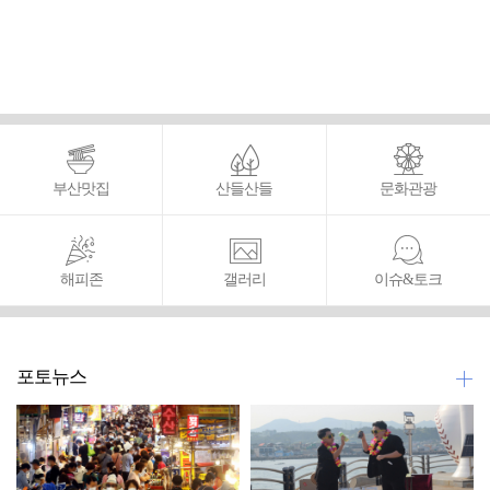
부산맛집
산들산들
문화관광
해피존
갤러리
이슈&토크
포토뉴스