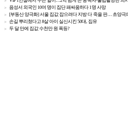
VIP 1인실에서 무슨 일이…2억 넘게 쓴 중독자·불법촬영한 의사
음성서 외국인 10여 명이 집단 패싸움하다 1명 사망
[부동산 양극화] 서울 집값 잡으려다 지방 다 죽을 판… 초양극화 
손길 뿌리쳤다고 8살 아이 실신시킨 50대, 집유
두 달 만에 집값 수천만 원 폭등?