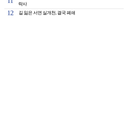
락사
길 잃은 서면 실개천, 결국 폐쇄