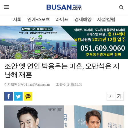
사회
연예·스포츠
라이프
경제해양
사설/칼럼
조안 옛 연인 박용우는 미혼, 오만석은 지
난해 재혼
디지털편성부01 multi@busan.com
2019-04-24 08:19:51
｜
가
가