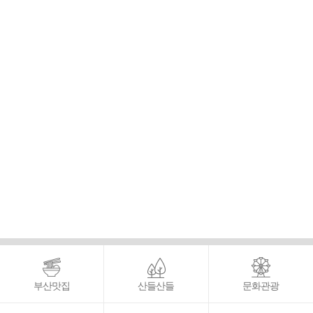
부산맛집
산들산들
문화관광