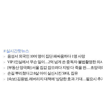
# 실시간핫뉴스
음성서 외국인 10여 명이 집단 패싸움하다 1명 사망
VIP 1인실에서 무슨 일이…2억 넘게 쓴 중독자·불법촬영한 의사
[부동산 양극화] 서울 집값 잡으려다 지방 다 죽을 판… 초양극화 
손길 뿌리쳤다고 8살 아이 실신시킨 50대, 집유
[속보] 김용범, 레버리지 대책에 '상당한 효과 기대…필요시 추가 