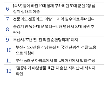
[속보] 물에 빠진 10대 형제 구하려던 50대 군인 2명 심
정지 상태로 이송
전문의도 전공의도 ‘이탈’… 지역 필수의료 무너진다
승강기 안 왔는데 문 열려···김해 병원서 60대 직원 추
락사
부산시, 77년 된 ‘전 직원 순환당직제’ 폐지
부산서 550만 원 상당 분실 미국인 관광객, 경찰 도움
으로 되찾아
부산 동래구 아파트에서 불…에어컨에서 발화 추정
‘멸종위기 야생생물 Ⅱ급’ 대흥란, 지리산 새 서식지
확인