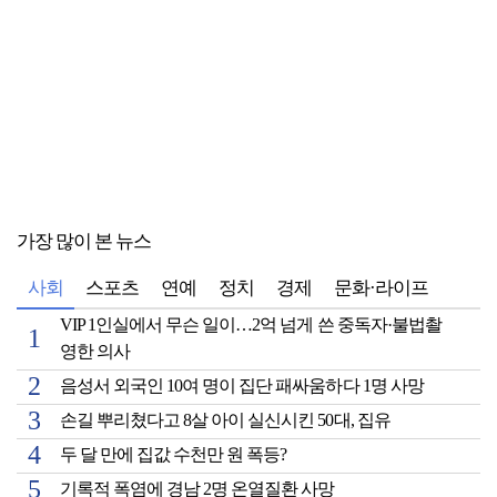
가장 많이 본 뉴스
사회
스포츠
연예
정치
경제
문화·라이프
VIP 1인실에서 무슨 일이…2억 넘게 쓴 중독자·불법촬
영한 의사
음성서 외국인 10여 명이 집단 패싸움하다 1명 사망
손길 뿌리쳤다고 8살 아이 실신시킨 50대, 집유
두 달 만에 집값 수천만 원 폭등?
기록적 폭염에 경남 2명 온열질환 사망