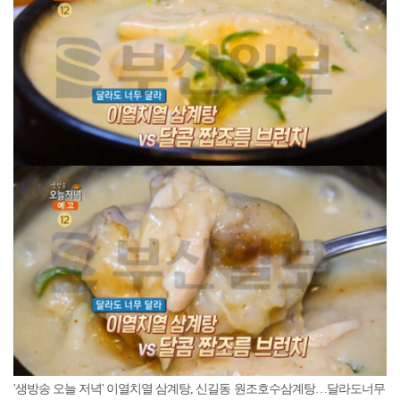
'생방송 오늘 저녁' 이열치열 삼계탕, 신길동 원조호수삼계탕…달라도너무