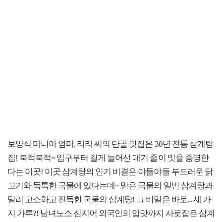
보양식 마니아 엄마, 리라 씨의 단골 맛집은 30년 전통 삼계탕
집! 북적북적~ 입구부터 길게 늘어선 대기 줄이 맛을 증명한
다는 이곳! 이곳 삼계탕의 인기 비결은 야들야들 부드러운 닭
고기와 독특한 국물에 있다는데~ 맑은 국물의 일반 삼계탕과
달리 고소하고 진득한 국물의 삼계탕! 그 비밀은 바로... 세 가
지 가루?! 남녀노소 심지어 외국인의 입맛까지 사로잡은 삼계