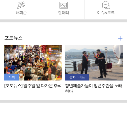
해피존
갤러리
이슈&토크
포토뉴스
사회
문화라이프
[포토뉴스] 일주일 앞 다가온 추석
청년예술가들이 청년주간을 노래
한다