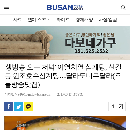
사회
연예·스포츠
라이프
경제해양
사설/칼럼
'생방송 오늘 저녁' 이열치열 삼계탕, 신길
동 원조호수삼계탕…달라도너무달라(오
늘방송맛집)
디지털편성부15 multi@busan.com
2019-06-13 18:38:30
｜
가
가