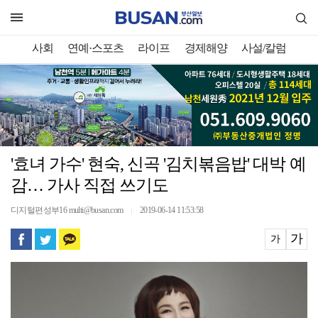
사회
연예·스포츠
라이프
경제해양
사설/칼럼
'효녀 가수' 현숙, 신곡 '김치볶음밥' 대박 예
감… 가사 직접 쓰기도
디지털편성부16 multi@busan.com
2019-06-14 11:53:58
｜
가
가