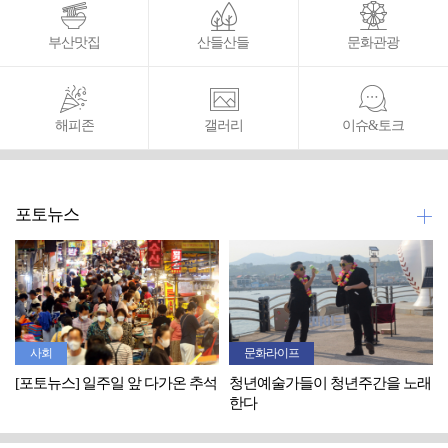
부산맛집
산들산들
문화관광
해피존
갤러리
이슈&토크
포토뉴스
사회
문화라이프
[포토뉴스] 일주일 앞 다가온 추석
청년예술가들이 청년주간을 노래
한다