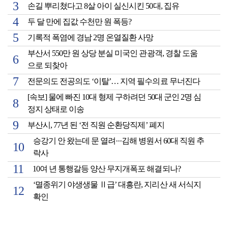
손길 뿌리쳤다고 8살 아이 실신시킨 50대, 집유
두 달 만에 집값 수천만 원 폭등?
기록적 폭염에 경남 2명 온열질환 사망
부산서 550만 원 상당 분실 미국인 관광객, 경찰 도움
으로 되찾아
전문의도 전공의도 ‘이탈’… 지역 필수의료 무너진다
[속보] 물에 빠진 10대 형제 구하려던 50대 군인 2명 심
정지 상태로 이송
부산시, 77년 된 ‘전 직원 순환당직제’ 폐지
승강기 안 왔는데 문 열려···김해 병원서 60대 직원 추
락사
10여 년 통행갈등 양산 무지개폭포 해결되나?
‘멸종위기 야생생물 Ⅱ급’ 대흥란, 지리산 새 서식지
확인