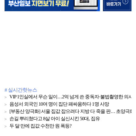
# 실시간핫뉴스
VIP 1인실에서 무슨 일이…2억 넘게 쓴 중독자·불법촬영한 의사
음성서 외국인 10여 명이 집단 패싸움하다 1명 사망
[부동산 양극화] 서울 집값 잡으려다 지방 다 죽을 판… 초양극화 
손길 뿌리쳤다고 8살 아이 실신시킨 50대, 집유
두 달 만에 집값 수천만 원 폭등?