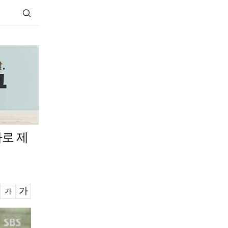
사로 제
가
가