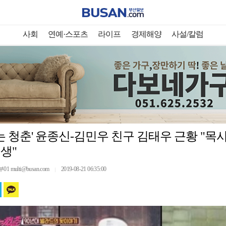
사회
연예·스포츠
라이프
경제해양
사설/칼럼
는 청춘' 윤종신-김민우 친구 김태우 근황 "목
인생"
multi@busan.com
2019-08-21 06:35:00
｜