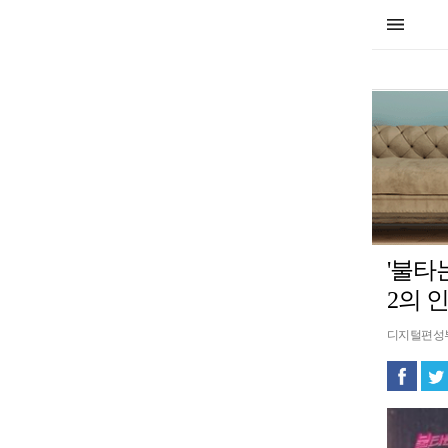
'불타
2의 
디지털편성부01 