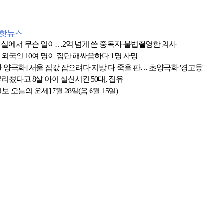
간핫뉴스
 1인실에서 무슨 일이…2억 넘게 쓴 중독자·불법촬영한 의사
 외국인 10여 명이 집단 패싸움하다 1명 사망
 양극화] 서울 집값 잡으려다 지방 다 죽을 판… 초양극화 '경고등'
리쳤다고 8살 아이 실신시킨 50대, 집유
보 오늘의 운세] 7월 28일(음 6월 15일)