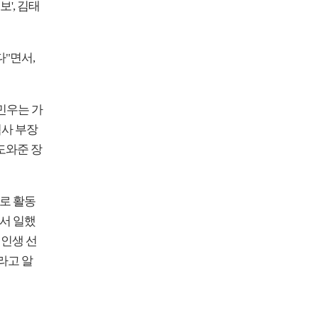
', 김태
"면서,
김민우는 가
획사 부장
도와준 장
컬로 활동
에서 일했
 인생 선
라고 알