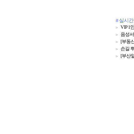
# 실시
VIP
음성서
[부동산
손길 뿌
[부산일