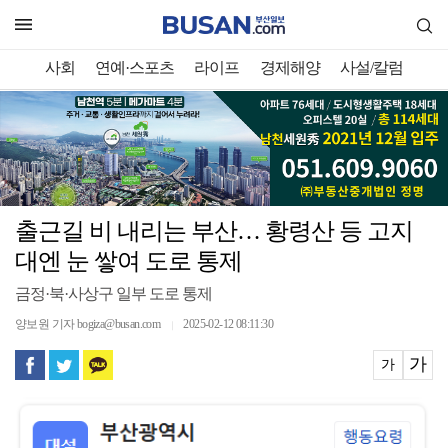
사회
연예·스포츠
라이프
경제해양
사설/칼럼
출근길 비 내리는 부산… 황령산 등 고지
대엔 눈 쌓여 도로 통제
금정·북·사상구 일부 도로 통제
양보원 기자 bogiza@busan.com
2025-02-12 08:11:30
｜
가
가