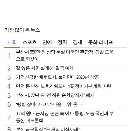
가장 많이 본 뉴스
사회
스포츠
연예
정치
경제
문화·라이프
부산서 550만 원 상당 분실 미국인 관광객, 경찰 도움
으로 되찾아
길 잃은 서면 실개천, 결국 폐쇄
가덕신공항 배후도시, 눌차만에 2028년 착공
만덕 등 부산 노후계획도시 4곳 정비기본계획 마련
부산시, 77년 된 ‘전 직원 순환당직제’ 폐지
‘땡볕 장마’ 가고 ‘가마솥 더위’ 온다
'17억 원대 근저당' 논란 속 이 대통령, 오늘 국민과 부
동산 대토론회
부산 남구청장 “구 재정 비상사태”