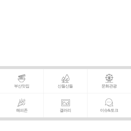
부산맛집
산들산들
문화관광
해피존
갤러리
이슈&토크