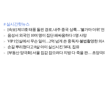
# 실시간핫뉴스
[속보] 제13호 태풍 돌핀 경로, 내주 중국 상륙…'불가마 더위' 언
음성서 외국인 10여 명이 집단 패싸움하다 1명 사망
VIP 1인실에서 무슨 일이…2억 넘게 쓴 중독자·불법촬영한 의사
손길 뿌리쳤다고 8살 아이 실신시킨 50대, 집유
[부동산 양극화] 서울 집값 잡으려다 지방 다 죽을 판… 초양극화 