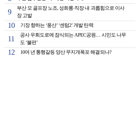
부산 모 골프장 노조, 성희롱·직장 내 괴롭힘으로 이사
장 고발
기장 향하는 ‘풍산’ ‘센텀2’ 개발 탄력
공사 우회도로에 잠식되는 APEC공원… 시민도 나무
도 ‘불편’
10여 년 통행갈등 양산 무지개폭포 해결되나?