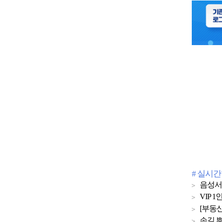
# 실시
음성서
VIP
[부동산
손길 뿌