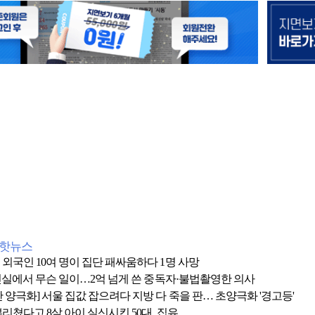
간핫뉴스
 외국인 10여 명이 집단 패싸움하다 1명 사망
 1인실에서 무슨 일이…2억 넘게 쓴 중독자·불법촬영한 의사
 양극화] 서울 집값 잡으려다 지방 다 죽을 판… 초양극화 '경고등'
리쳤다고 8살 아이 실신시킨 50대, 집유