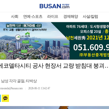
사회
연예·스포츠
라이프
경제해양
사설/칼럼
에코델타시티 공사 현장서 교량 받침대 붕괴…
대 남성 각각 골절, 타박상
onsla@busan.com
2026-06-11 13:42:47
｜