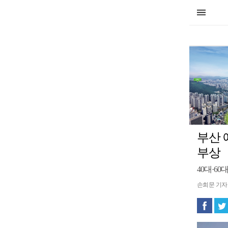
부산 
부상
40대·60
손희문 기자 mo