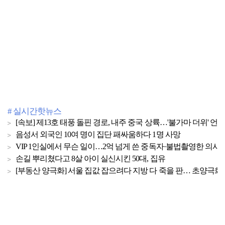
# 실시간핫뉴스
[속보] 제13호 태풍 돌핀 경로, 내주 중국 상륙…'불가마 더위' 언
음성서 외국인 10여 명이 집단 패싸움하다 1명 사망
VIP 1인실에서 무슨 일이…2억 넘게 쓴 중독자·불법촬영한 의사
손길 뿌리쳤다고 8살 아이 실신시킨 50대, 집유
[부동산 양극화] 서울 집값 잡으려다 지방 다 죽을 판… 초양극화 