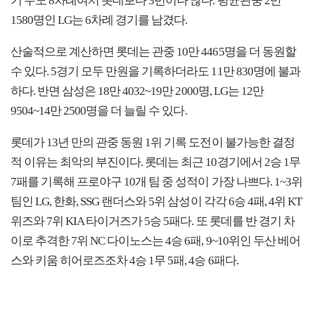
기 수도 8차례여서 롯데보다 3번이나 많다. 평균관중 2만
1580명인 LG는 6차례 경기를 남겼다.
산술적으로 계산하면 롯데는 관중 10만 4465명을 더 동원할
수 있다. 5경기 모두 만원을 기록하더라도 11만 830명에 불과
하다. 반면 삼성은 18만 4032~19만 2000명, LG는 12만
9504~14만 2500명을 더 늘릴 수 있다.
롯데가 13년 만의 관중 동원 1위 기록 도전이 불가능한 결정
적 이유는 최악의 부진이다. 롯데는 최근 10경기에서 2승 1무
7패를 기록해 프로야구 10개 팀 중 성적이 가장 나쁘다. 1~3위
팀인 LG, 한화, SSG 랜더스와 5위 삼성이 각각 6승 4패, 4위 KT
위즈와 7위 KIA 타이거즈가 5승 5패다. 또 롯데를 반 경기 차
이로 추격한 7위 NC 다이노스는 4승 6패, 9~10위인 두산 베어
스와 키움 히어로즈조차 4승 1무 5패, 4승 6패다.