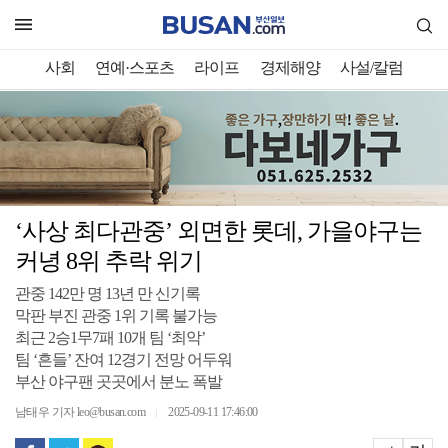
사회
연예·스포츠
라이프
경제해양
사설/칼럼
‘사상 최다관중’ 외면한 롯데, 가을야구는
커녕 8위 추락 위기
관중 142만 명 13년 만 신기록
막판 부진 관중 1위 기록 불가능
최근 2승1무7패 10개 팀 ‘최악’
팀 ‘흔들’ 잔여 12경기 전망 어두워
부산 야구팬 곳곳에서 분노 폭발
남태우 기자 leo@busan.com
2025-09-11 17:46:00
｜