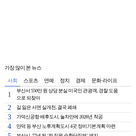
가장 많이 본 뉴스
사회
스포츠
연예
정치
경제
문화·라이프
부산서 550만 원 상당 분실 미국인 관광객, 경찰 도움
으로 되찾아
길 잃은 서면 실개천, 결국 폐쇄
가덕신공항 배후도시, 눌차만에 2028년 착공
만덕 등 부산 노후계획도시 4곳 정비기본계획 마련
부산시, 77년 된 ‘전 직원 순환당직제’ 폐지