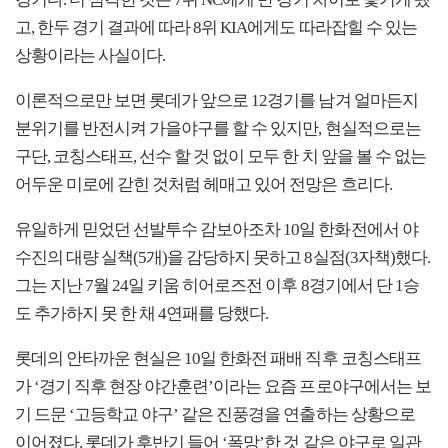
경기다. 더 심각한 것은 7위 NC에게 반 경기 차이로 쫓기게 됐
고, 한두 경기 결과에 따라 8위 KIA에게도 따라잡힐 수 있는
상황이라는 사실이다.
이론적으로만 보면 롯데가 앞으로 12경기를 남겨 얼마든지
분위기를 반전시켜 가을야구를 할 수 있지만, 현실적으로는
구단, 코칭스태프, 선수 할 것 없이 모두 한 치 앞을 볼 수 없는
어두운 미로에 갇힌 것처럼 헤매고 있어 전망은 흐리다.
유일하게 믿었던 선발투수 감보아조차 10일 한화전에서 야
수진의 대량 실책(5개)을 감당하지 못하고 8실점(3자책)했다.
그는 지난 7월 24일 키움 히어로즈전 이후 8경기에서 단 1승
도 추가하지 못 한 채 4연패를 당했다.
롯데의 안타까운 현실은 10일 한화전 패배 직후 코칭스태프
가 ‘경기 직후 현장 야간훈련’이라는 요즘 프로야구에서는 보
기 드문 ‘고등학교 야구’ 같은 진풍경을 연출하는 상황으로
이어졌다. 롯데가 후반기 들어 ‘폭망’한 것 같은 야구로 일관