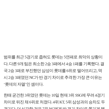
범위를 최근 5경기로 좁혀도 롯데는 5연패로 최악의 상황이
다. 다른 9개 팀은 최소한 2승 3패에서 4승 1패를 기록했다. 결
국 2승 3패로 부진했던 삼성이 롯데를 6위로 떨어뜨리고, 역
시 2승 3패였던 NC가 반 경기 차이로 추격한 가장 큰 이유는
‘롯데의 자멸’인 셈이다.
한때 굳건한 3위였던 롯데는 10일 현재 3위 SSG에 무려 4경기
차이로 뒤진 채 6위로 처졌다. 4위 KT, 5위 삼성과의 승차도 두