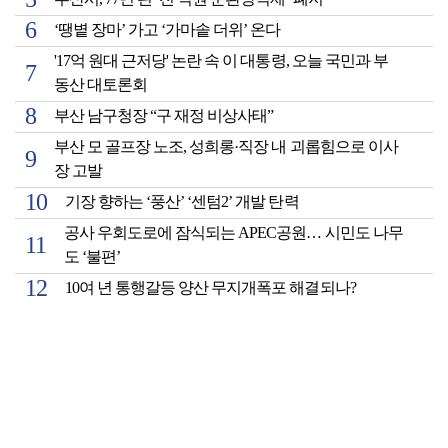
‘땡볕 장마’ 가고 ‘가마솥 더위’ 온다
'17억 원대 근저당' 논란 속 이 대통령, 오늘 국민과 부
동산 대토론회
부산 남구청장 “구 재정 비상사태”
부산 모 골프장 노조, 성희롱·직장 내 괴롭힘으로 이사
장 고발
기장 향하는 ‘풍산’ ‘센텀2’ 개발 탄력
공사 우회도로에 잠식되는 APEC공원… 시민도 나무
도 ‘불편’
10여 년 통행갈등 양산 무지개폭포 해결되나?