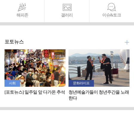
해피존
갤러리
이슈&토크
포토뉴스
사회
문화라이프
[포토뉴스] 일주일 앞 다가온 추석
청년예술가들이 청년주간을 노래
한다