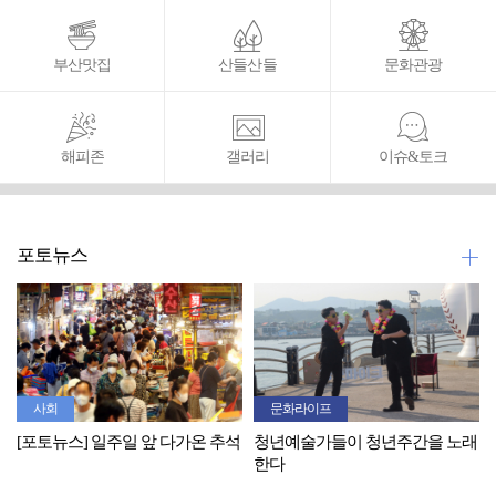
부산맛집
산들산들
문화관광
해피존
갤러리
이슈&토크
포토뉴스
사회
문화라이프
[포토뉴스] 일주일 앞 다가온 추석
청년예술가들이 청년주간을 노래
한다