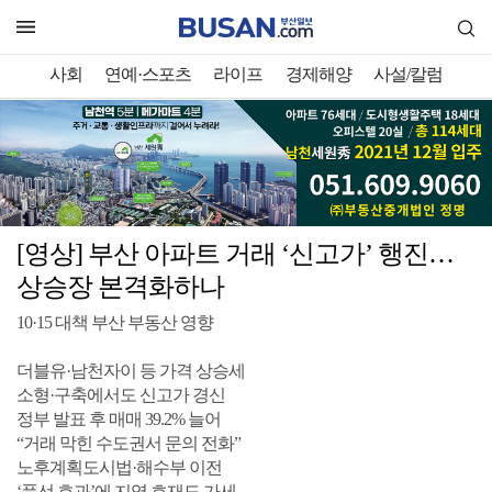
사회
연예·스포츠
라이프
경제해양
사설/칼럼
[영상] 부산 아파트 거래 ‘신고가’ 행진…
상승장 본격화하나
10·15 대책 부산 부동산 영향
더블유·남천자이 등 가격 상승세
소형·구축에서도 신고가 경신
정부 발표 후 매매 39.2% 늘어
“거래 막힌 수도권서 문의 전화”
노후계획도시법·해수부 이전