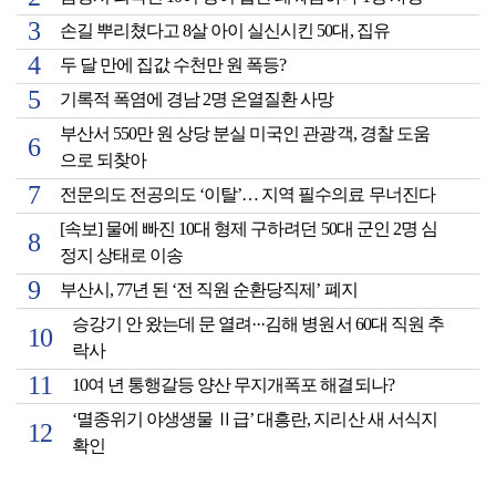
손길 뿌리쳤다고 8살 아이 실신시킨 50대, 집유
두 달 만에 집값 수천만 원 폭등?
기록적 폭염에 경남 2명 온열질환 사망
부산서 550만 원 상당 분실 미국인 관광객, 경찰 도움
으로 되찾아
전문의도 전공의도 ‘이탈’… 지역 필수의료 무너진다
[속보] 물에 빠진 10대 형제 구하려던 50대 군인 2명 심
정지 상태로 이송
부산시, 77년 된 ‘전 직원 순환당직제’ 폐지
승강기 안 왔는데 문 열려···김해 병원서 60대 직원 추
락사
10여 년 통행갈등 양산 무지개폭포 해결되나?
‘멸종위기 야생생물 Ⅱ급’ 대흥란, 지리산 새 서식지
확인