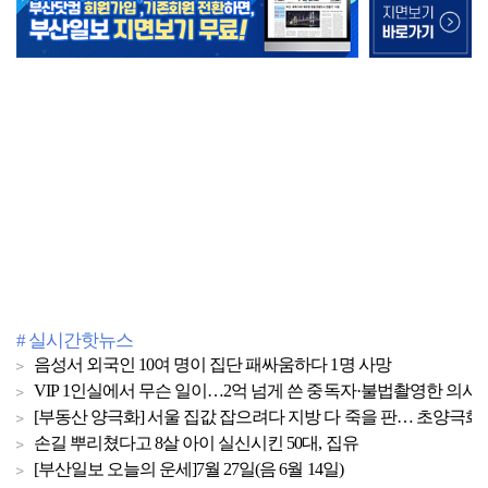
# 실시간핫뉴스
음성서 외국인 10여 명이 집단 패싸움하다 1명 사망
VIP 1인실에서 무슨 일이…2억 넘게 쓴 중독자·불법촬영한 의사
[부동산 양극화] 서울 집값 잡으려다 지방 다 죽을 판… 초양극화 
손길 뿌리쳤다고 8살 아이 실신시킨 50대, 집유
[부산일보 오늘의 운세]7월 27일(음 6월 14일)