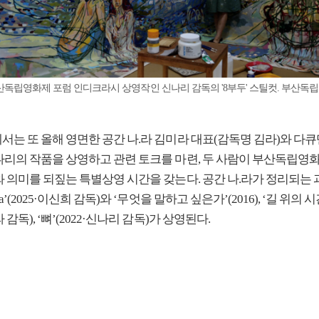
부산독립영화제 포럼 인디크라시 상영작인 신나리 감독의 '8부두' 스틸컷. 부산독
서는 또 올해 영면한 공간 나.라 김미라 대표(감독명 김라)와 다
나리의 작품을 상영하고 관련 토크를 마련, 두 사람이 부산독립영
와 의미를 되짚는 특별상영 시간을 갖는다. 공간 나.라가 정리되는 
a’(2025·이신희 감독)와 ‘무엇을 말하고 싶은가’(2016), ‘길 위의 시간
 감독), ‘뼈’(2022·신나리 감독)가 상영된다.