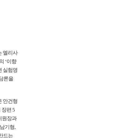
는 엘리사
헨의 ‘이향
단편 실험영
 담론을
은 안건형
장편 5
행위원장과
남기형,
 만드는