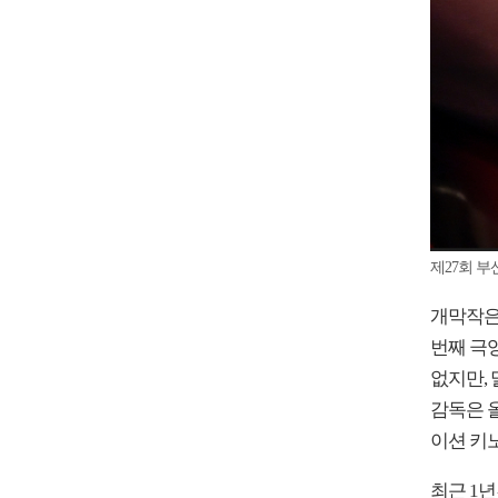
제27회 
개막작은 
번째 극영
없지만,
감독은 
이션 키노
최근 1