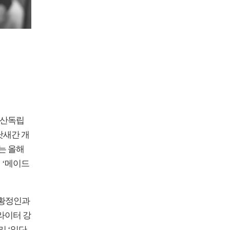
부산독립
닷새간 개
는 올해
 ‘메이드
 황정인과
라이터 강
 ‘일단