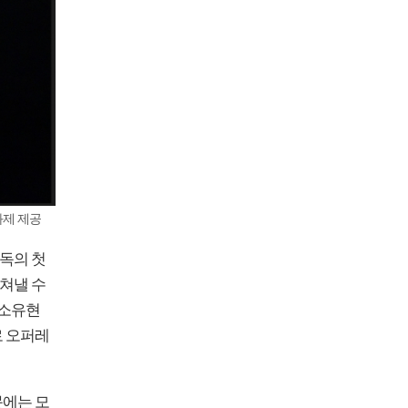
화제 제공
감독의 첫
떨쳐낼 수
 소유현
로 오퍼레
문에는 모