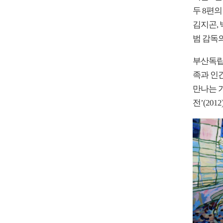
두 8편
김지곤,
범 감독의
부산독립
족과 인
만나는 기
전’(201