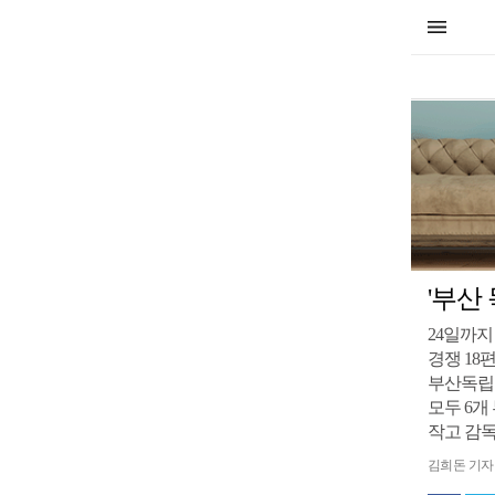
'부산
24일까
경쟁 18편
부산독립
모두 6개
작고 감
김희돈 기자 ha