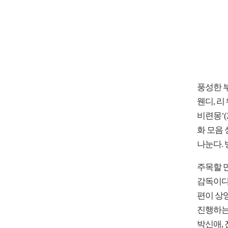
풍성한 
웬디, 리 
비련몽’(2
화 모음
나눈다. 
주목할 
감독이다
편이 상영
진행하는
박신애,