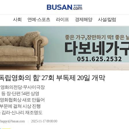
사회
연예·스포츠
라이프
경제해양
사설/칼럼
 독립영화의 힘' 27회 부독제 20일 개막
지 영화의전당·무사이극장
 등 장·단편 54편 상영
영화협회상 새로 만들어
 부문에 걸쳐 시상 진행
독 김라·신나리 재조명도
ppyi@busan.com
2025-11-17 09:00:00
｜