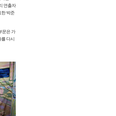
리 연출자
표한 박준
부문은 가
화를 다시