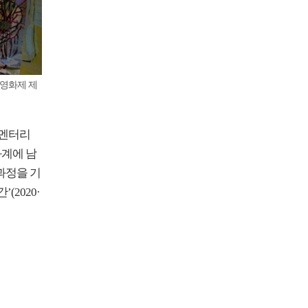
립영화제 제
큐멘터리
화계에 남
과정을 기
’(2020·