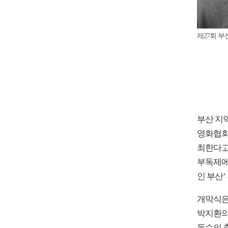
제27회 부
부산 지
영화협회는
최한다고
부독제에
인 부산’
개막식은
박지환의
동수의 