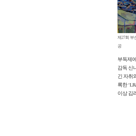
제27회 
공
부독제에
감독 신
긴 자취
록한 ‘LR
이상 김라