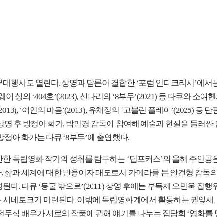
부대행사도 열린다. 상영과 담론이 결합한 ‘포럼 인디크라시’에서
웨이 싱의 ‘404호’(2023), 신나리의 ‘8부두’(2021) 등 다큐와 소여
013), ‘여인의 마음’(2013), 유채정의 ‘고블린 플레이’(2025) 등 
 상영 후 방정아 화가, 박민경 감독이 참여해 예술과 현실을 둘러싼
방정아 화가는 다큐 ‘8부두’에 출연했다.
만한 독립영화 작가의 성취를 탐구하는 ‘딥포커스’의 올해 주인공
. 삶과 세계에 대한 반응이자 태도로서 카메라를 든 안건형 감독의 
된다. 다큐 ‘동굴 밖으로’(2011) 상영 후에는 부독제 오민욱 집
 시네토크가 마련된다. 이밖에 독립영화계에서 활동하는 권잎새, 
 전두식 배우가 서로의 작품에 관해 얘기를 나누는 집담회 ‘영화를