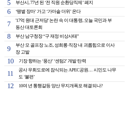
부산시, 77년 된 ‘전 직원 순환당직제’ 폐지
‘땡볕 장마’ 가고 ‘가마솥 더위’ 온다
'17억 원대 근저당' 논란 속 이 대통령, 오늘 국민과 부
동산 대토론회
부산 남구청장 “구 재정 비상사태”
부산 모 골프장 노조, 성희롱·직장 내 괴롭힘으로 이사
장 고발
기장 향하는 ‘풍산’ ‘센텀2’ 개발 탄력
공사 우회도로에 잠식되는 APEC공원… 시민도 나무
도 ‘불편’
10여 년 통행갈등 양산 무지개폭포 해결되나?