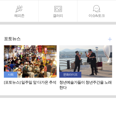
해피존
갤러리
이슈&토크
포토뉴스
사회
문화라이프
[포토뉴스] 일주일 앞 다가온 추석
청년예술가들이 청년주간을 노래
한다