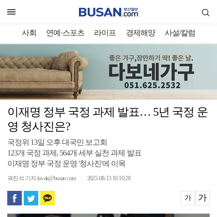
사회
연예·스포츠
라이프
경제해양
사설/칼럼
이재명 정부 국정 과제 발표… 5년 국정 운
영 청사진은?
국정위 13일 오후 대국민 보고회
123개 국정 과제, 564개 세부 실천 과제 발표
이재명 정부 국정 운영 '청사진'에 이목
곽진석 기자 kwak@busan.com
2025-08-13 10:10:28
｜
가
가