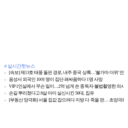
# 실시간핫뉴스
[속보] 제13호 태풍 돌핀 경로, 내주 중국 상륙…'불가마 더위' 언
음성서 외국인 10여 명이 집단 패싸움하다 1명 사망
VIP 1인실에서 무슨 일이…2억 넘게 쓴 중독자·불법촬영한 의사
손길 뿌리쳤다고 8살 아이 실신시킨 50대, 집유
[부동산 양극화] 서울 집값 잡으려다 지방 다 죽을 판… 초양극화 