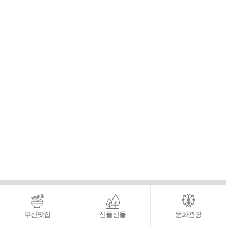
부산맛집
산들산들
문화관광