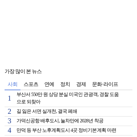
가장 많이 본 뉴스
사회
스포츠
연예
정치
경제
문화·라이프
부산서 550만 원 상당 분실 미국인 관광객, 경찰 도움
으로 되찾아
길 잃은 서면 실개천, 결국 폐쇄
가덕신공항 배후도시, 눌차만에 2028년 착공
만덕 등 부산 노후계획도시 4곳 정비기본계획 마련