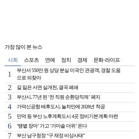
가장 많이 본 뉴스
사회
스포츠
연예
정치
경제
문화·라이프
부산서 550만 원 상당 분실 미국인 관광객, 경찰 도움
으로 되찾아
길 잃은 서면 실개천, 결국 폐쇄
부산시, 77년 된 ‘전 직원 순환당직제’ 폐지
가덕신공항 배후도시, 눌차만에 2028년 착공
만덕 등 부산 노후계획도시 4곳 정비기본계획 마련
‘땡볕 장마’ 가고 ‘가마솥 더위’ 온다
부산 남구청장 “구 재정 비상사태”