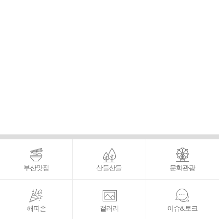
부산맛집
산들산들
문화관광
해피존
갤러리
이슈&토크