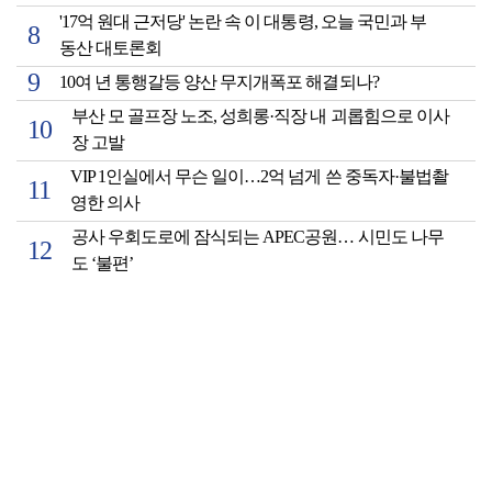
'17억 원대 근저당' 논란 속 이 대통령, 오늘 국민과 부
동산 대토론회
10여 년 통행갈등 양산 무지개폭포 해결되나?
부산 모 골프장 노조, 성희롱·직장 내 괴롭힘으로 이사
장 고발
VIP 1인실에서 무슨 일이…2억 넘게 쓴 중독자·불법촬
영한 의사
공사 우회도로에 잠식되는 APEC공원… 시민도 나무
도 ‘불편’