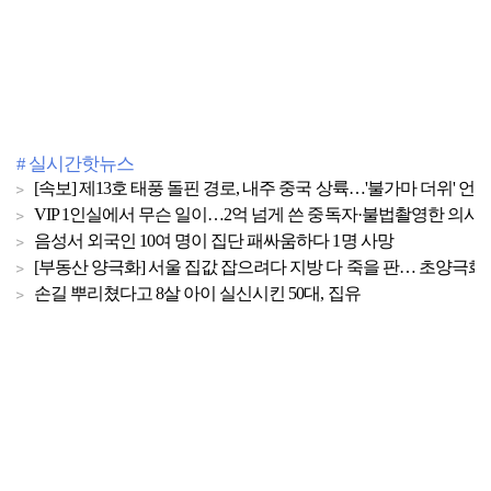
# 실시간핫뉴스
[속보] 제13호 태풍 돌핀 경로, 내주 중국 상륙…'불가마 더위' 언
VIP 1인실에서 무슨 일이…2억 넘게 쓴 중독자·불법촬영한 의사
음성서 외국인 10여 명이 집단 패싸움하다 1명 사망
[부동산 양극화] 서울 집값 잡으려다 지방 다 죽을 판… 초양극화 
손길 뿌리쳤다고 8살 아이 실신시킨 50대, 집유