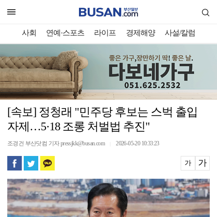
사회
연예·스포츠
라이프
경제해양
사설/칼럼
[속보] 정청래 "민주당 후보는 스벅 출입
자제…5·18 조롱 처벌법 추진"
조경건 부산닷컴 기자 pressjkk@busan.com
2026-05-20 10:33:23
｜
가
가