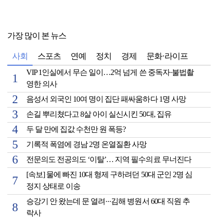
가장 많이 본 뉴스
사회
스포츠
연예
정치
경제
문화·라이프
VIP 1인실에서 무슨 일이…2억 넘게 쓴 중독자·불법촬
영한 의사
음성서 외국인 10여 명이 집단 패싸움하다 1명 사망
손길 뿌리쳤다고 8살 아이 실신시킨 50대, 집유
두 달 만에 집값 수천만 원 폭등?
기록적 폭염에 경남 2명 온열질환 사망
전문의도 전공의도 ‘이탈’… 지역 필수의료 무너진다
[속보] 물에 빠진 10대 형제 구하려던 50대 군인 2명 심
정지 상태로 이송
승강기 안 왔는데 문 열려···김해 병원서 60대 직원 추
락사