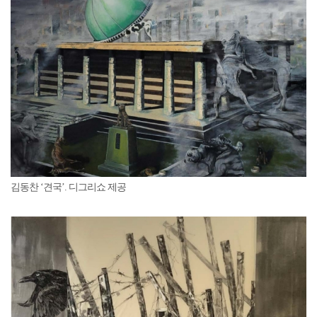
김동찬 ‘견국’. 디그리쇼 제공