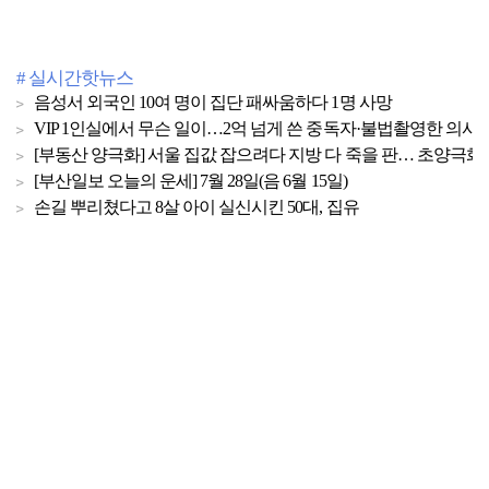
# 실시간핫뉴스
음성서 외국인 10여 명이 집단 패싸움하다 1명 사망
VIP 1인실에서 무슨 일이…2억 넘게 쓴 중독자·불법촬영한 의사
[부동산 양극화] 서울 집값 잡으려다 지방 다 죽을 판… 초양극화 
[부산일보 오늘의 운세] 7월 28일(음 6월 15일)
손길 뿌리쳤다고 8살 아이 실신시킨 50대, 집유