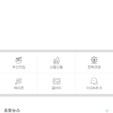
부산맛집
산들산들
문화관광
해피존
갤러리
이슈&토크
포토뉴스