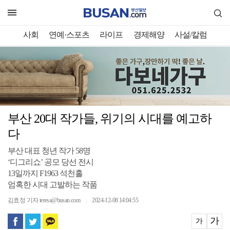
사회
연예·스포츠
라이프
경제해양
사설/칼럼
부산 20대 작가들, 위기의 시대를 예고하
다
부산 대표 청년 작가 58명
‘디그리쇼’ 공모 당선 전시
13일까지 F1963 석천홀
엄혹한 시대 고발하는 작품
김효정 기자 teresa@busan.com
2024-12-08 14:04:55
｜
가
가