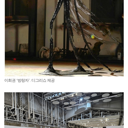
이희권 ‘방랑자’. 디그리쇼 제공