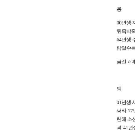
용
00년생 
뒤죽박죽
64년생 
람일수록 
금전-○ 
뱀
01년생 
써라. 7
련해 소
격. 41