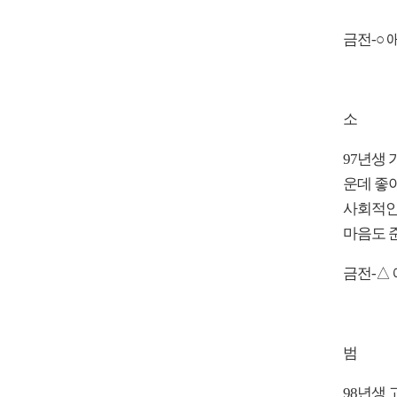
금전-○ 
소
97년생
운데 좋아
사회적인
마음도 준
금전-△ 
범
98년생