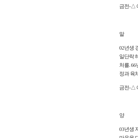
금전-△ 
말
02년생 
일단락 해
처를. 6
정과 육체
금전-△ 
양
03년생 