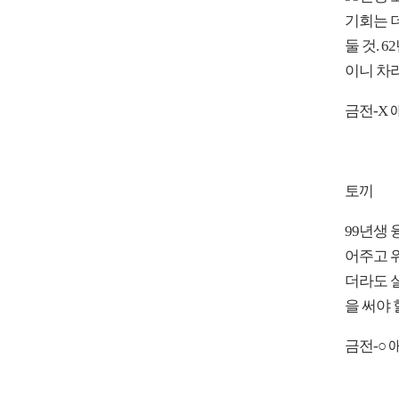
기회는 더
둘 것. 
이니 차라
금전-X 
토끼
99년생
어주고 
더라도 실
을 써야 
금전-○ 