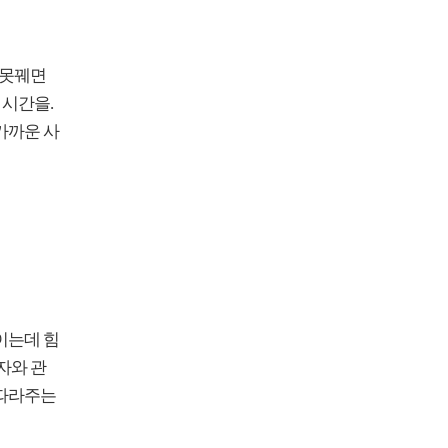
잘못꿰면
 시간을.
가까운 사
이는데 힘
자와 관
 따라주는