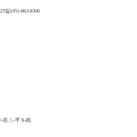
일) 051-863-8306
-吉 △-平 X-凶