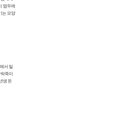
리 염두에
기는 모양
래에서 밀
죽박죽이
년생 돈