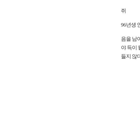
쥐
96년생 
음을 남이
야 득이 
들지 않