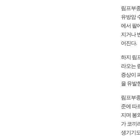
림프부종
유방암 
에서 팔
지거나 
어진다.
하지 림
라오는 
증상이 
을 유발
림프부종
준에 따
지며 봉
가 코끼
생기기도