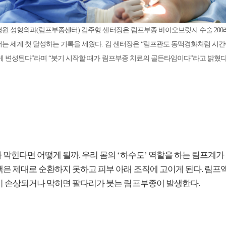
원 성형외과(림프부종센터) 김주형 센터장은 림프부종 바이오브릿지 수술 200
는 세계 첫 달성하는 기록을 세웠다. 김 센터장은 “림프관도 동맥경화처럼 시
게 변성된다”라며 “붓기 시작할 때가 림프부종 치료의 골든타임이다”라고 밝혔다
 막힌다면 어떻게 될까. 우리 몸의 ‘하수도’ 역할을 하는 림프계가
액은 제대로 순환하지 못하고 피부 아래 조직에 고이게 된다. 림프
이 손상되거나 막히면 팔다리가 붓는 림프부종이 발생한다.