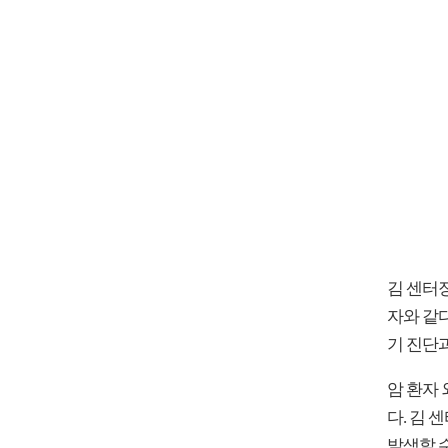
김 센터장
자와 같
기 진단
암 환자 
다. 김
발생할 