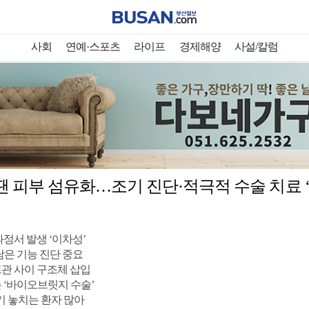
사회
연예·스포츠
라이프
경제해양
사설/칼럼
땐 피부 섬유화…조기 진단·적극적 수술 치료 
과정서 발생 ‘이차성’
남은 기능 진단 중요
관 사이 구조체 삽입
 ‘바이오브릿지 수술’
기 놓치는 환자 많아