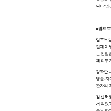
된다”라
■림프 
림프부종
절제 여부
는 진찰
때 피부
정확한 
영술, 자
환자의 
김 센터
서 막혔
술은 환