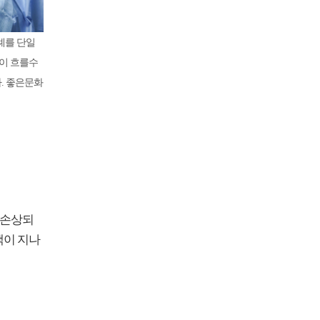
례를 단일
간이 흐를수
. 좋은문화
 손상되
액이 지나