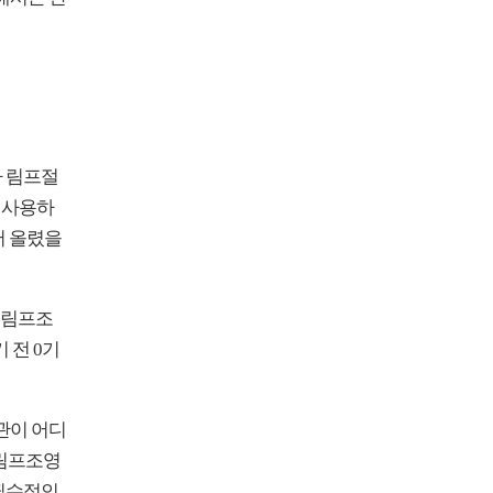
나 림프절
때 사용하
어 올렸을
 림프조
 전 0기
관이 어디
 림프조영
 필수적인