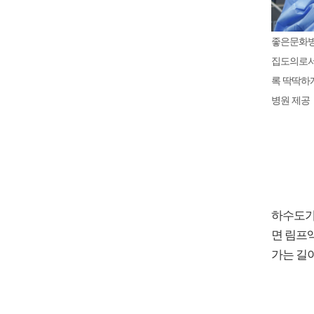
좋은문화병
집도의로서
록 딱딱하
병원 제공
하수도가
면 림프
가는 길