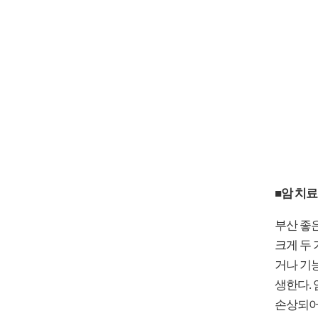
■암 치료
부산 좋
크게 두
거나 기
생한다.
손상되어