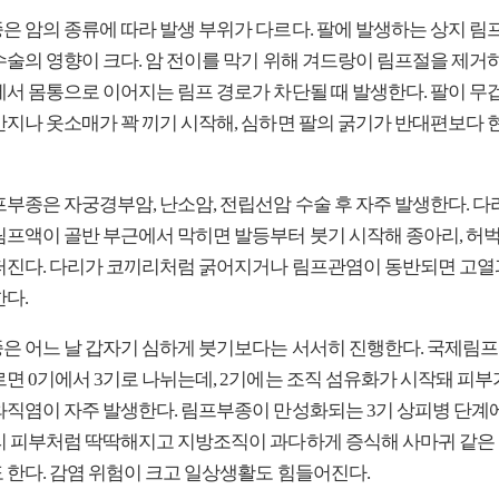
은 암의 종류에 따라 발생 부위가 다르다. 팔에 발생하는 상지 
수술의 영향이 크다. 암 전이를 막기 위해 겨드랑이 림프절을 제거
에서 몸통으로 이어지는 림프 경로가 차단될 때 발생한다. 팔이 무
반지나 옷소매가 꽉 끼기 시작해, 심하면 팔의 굵기가 반대편보다 
프부종은 자궁경부암, 난소암, 전립선암 수술 후 자주 발생한다. 다
림프액이 골반 부근에서 막히면 발등부터 붓기 시작해 종아리, 허
퍼진다. 다리가 코끼리처럼 굵어지거나 림프관염이 동반되면 고열
한다.
은 어느 날 갑자기 심하게 붓기보다는 서서히 진행한다. 국제림프
르면 0기에서 3기로 나뉘는데, 2기에는 조직 섬유화가 시작돼 피부
와직염이 자주 발생한다. 림프부종이 만성화되는 3기 상피병 단계
리 피부처럼 딱딱해지고 지방조직이 과다하게 증식해 사마귀 같은
 한다. 감염 위험이 크고 일상생활도 힘들어진다.