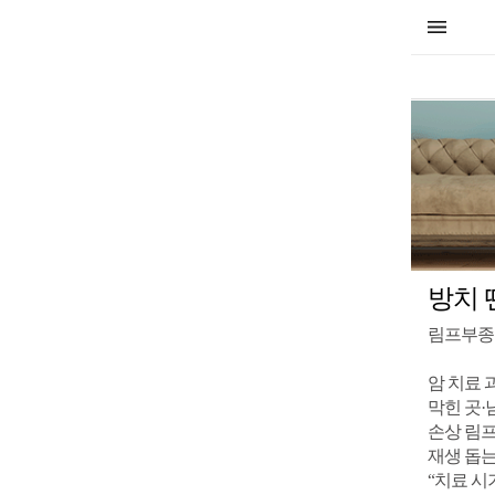
방치 
림프부종
암 치료 
막힌 곳·
손상 림프
재생 돕는
“치료 시