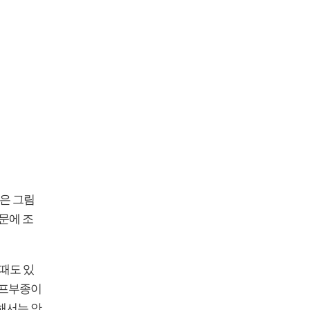
숨은 그림
문에 조
 때도 있
림프부종이
해서는 안