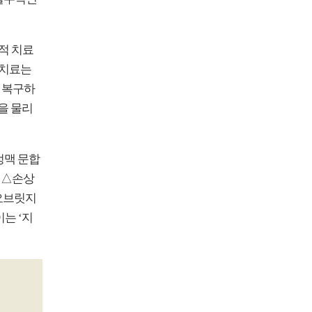
적 치료
 치료는
 복구하
을 물리
정맥 문합
 △손상
오브릿지
는 ‘지