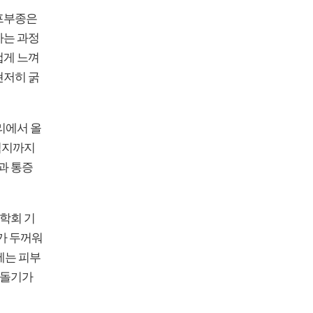
림프부종은
하는 과정
겁게 느껴
현저히 굵
리에서 올
벅지까지
과 통증
학회 기
가 두꺼워
에는 피부
 돌기가