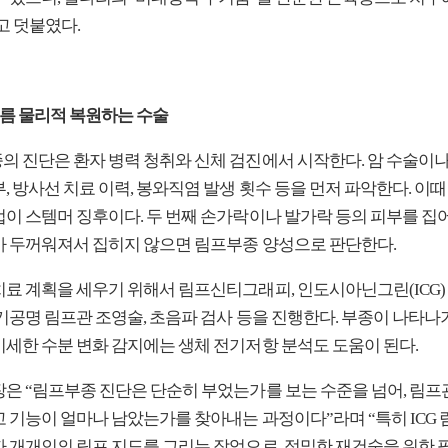
고 덧붙였다.
흐름 물리적 복원하는 수술
의 진단은 환자 병력 청취와 신체 검진에서 시작한다. 암 수술이
, 방사선 치료 이력, 봉와직염 발생 횟수 등을 먼저 파악한다. 이
법이 스템머 징후이다. 두 번째 손가락이나 발가락 등의 피부를 집
가 두꺼워져서 집히지 않으면 림프부종 양성으로 판단한다.
치료 계획을 세우기 위해서 림프신티그래피, 인도시아닌그린(ICG)
기공명 림프관 조영술, 초음파 검사 등을 진행한다. 부종이 나타나기
미세한 수분 변화 감지에는 생체 전기저항 분석도 도움이 된다.
장은 “림프부종 진단은 단순히 부었는가를 보는 수준을 넘어, 림프
고 기능이 얼마나 남았는가를 찾아내는 과정이다”라며 “특히 ICG
자 개개인의 림프 지도를 그리는 작업으로, 정밀한 재건술을 위한