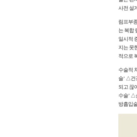
사전 설
림프부종 
는 복합
일시적 
지는 못
적으로 
수술적 
술’ △
되고 끊
수술’ 
방흡입술