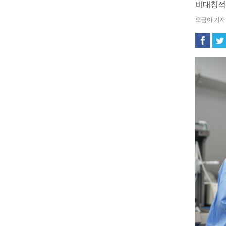
비대칭적
오금아 기자 ch