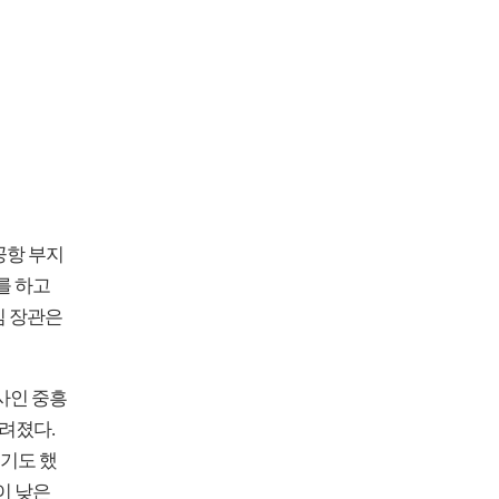
공항 부지
를 하고
김 장관은
사인 중흥
알려졌다.
두기도 했
이 낮은