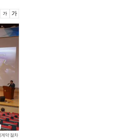
가
가
의계약 절차