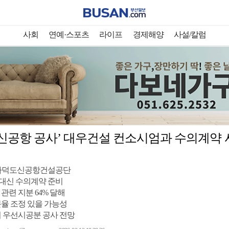
사회
연예·스포츠
라이프
경제해양
사설/칼럼
신공항 공사’ 대우건설 컨소시엄과 수의계약
가덕도신공항건설공단
 대신 수의계약 준비
관련 지분 64% 달해
율 조정 있을 가능성
 우선시공분 공사 전망