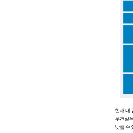
현재 대
우건설은
낮출 수 