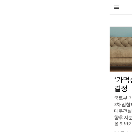
‘가덕
결정
국토부·
3차 입찰
대우건설 
향후 지분
올 하반기