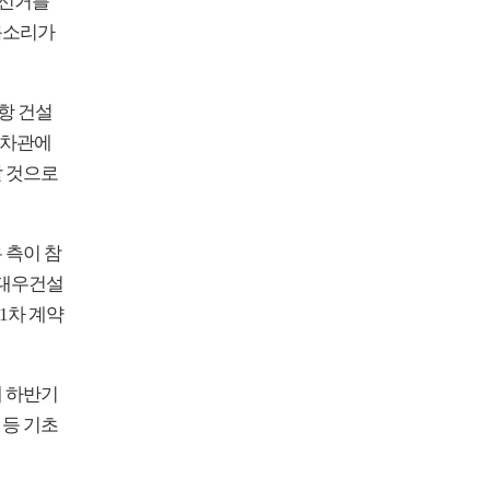
방선거를
목소리가
항 건설
 차관에
할 것으로
 측이 참
 대우건설
1차 계약
해 하반기
 등 기초