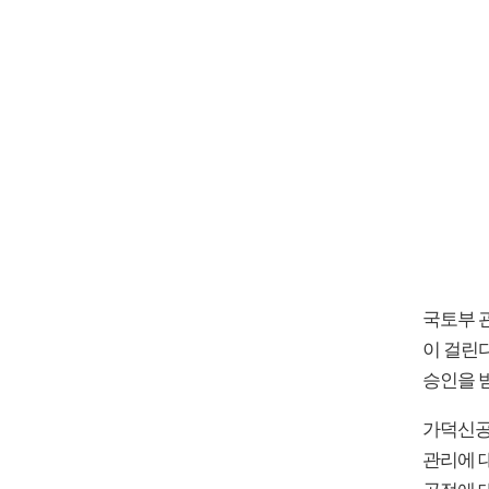
국토부 
이 걸린
승인을 
가덕신공
관리에 