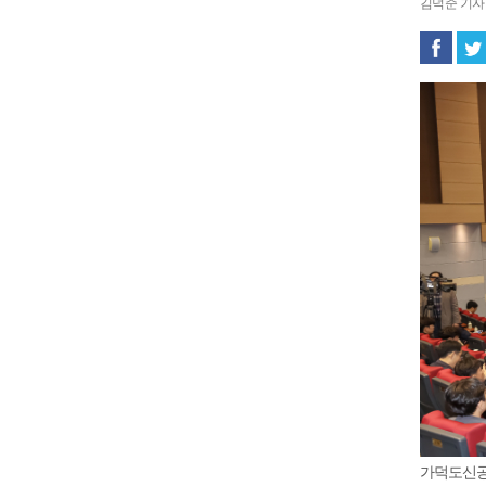
김덕준 기자 ca
가덕도신공