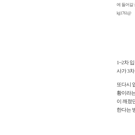
에 들어갈
kjj1761@
1~2차
사가 3
또다시 
황이라는
이 깨졌
한다는 