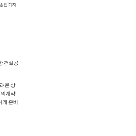
김종진 기자
항 건설공
려운 상
 수의계약
하게 준비