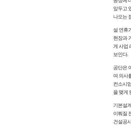
공정에 
앞두고 
나오는 
설 연휴가
현장과 
게 사업
보인다.
공단은 
여 의사
컨소시엄
을 맺게 
기본설계
이뤄질 
건설공사