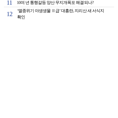
10여 년 통행갈등 양산 무지개폭포 해결되나?
‘멸종위기 야생생물 Ⅱ급’ 대흥란, 지리산 새 서식지
확인