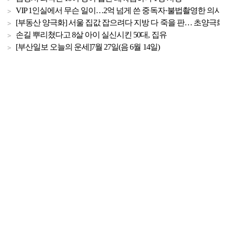
VIP 1인실에서 무슨 일이…2억 넘게 쓴 중독자·불법촬영한 의사
[부동산 양극화] 서울 집값 잡으려다 지방 다 죽을 판… 초양극화 
손길 뿌리쳤다고 8살 아이 실신시킨 50대, 집유
[부산일보 오늘의 운세]7월 27일(음 6월 14일)