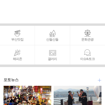
부산맛집
산들산들
문화관광
해피존
갤러리
이슈&토크
포토뉴스