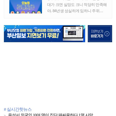
# 실시간핫뉴스
음성서 외국인 10여 명이 집단 패싸움하다 1명 사망