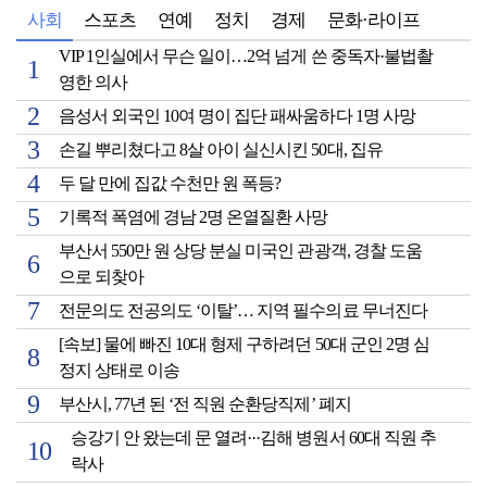
사회
스포츠
연예
정치
경제
문화·라이프
VIP 1인실에서 무슨 일이…2억 넘게 쓴 중독자·불법촬
영한 의사
음성서 외국인 10여 명이 집단 패싸움하다 1명 사망
손길 뿌리쳤다고 8살 아이 실신시킨 50대, 집유
두 달 만에 집값 수천만 원 폭등?
기록적 폭염에 경남 2명 온열질환 사망
부산서 550만 원 상당 분실 미국인 관광객, 경찰 도움
으로 되찾아
전문의도 전공의도 ‘이탈’… 지역 필수의료 무너진다
[속보] 물에 빠진 10대 형제 구하려던 50대 군인 2명 심
정지 상태로 이송
부산시, 77년 된 ‘전 직원 순환당직제’ 폐지
승강기 안 왔는데 문 열려···김해 병원서 60대 직원 추
락사