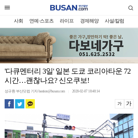
사회
연예·스포츠
라이프
경제해양
사설/칼럼
'다큐멘터리 3일' 일본 도쿄 코리아타운 72
시간…괜찮나요? 신오쿠보!
성규환 부산닷컴 기자 bastion@busan.com
2020-02-07 18:48:14
｜
가
가