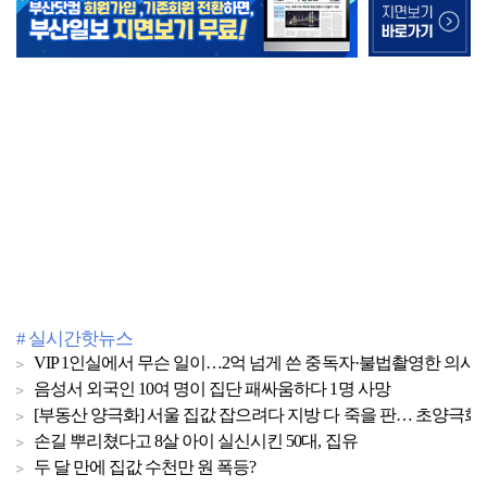
# 실시간핫뉴스
VIP 1인실에서 무슨 일이…2억 넘게 쓴 중독자·불법촬영한 의사
음성서 외국인 10여 명이 집단 패싸움하다 1명 사망
[부동산 양극화] 서울 집값 잡으려다 지방 다 죽을 판… 초양극화 
손길 뿌리쳤다고 8살 아이 실신시킨 50대, 집유
두 달 만에 집값 수천만 원 폭등?