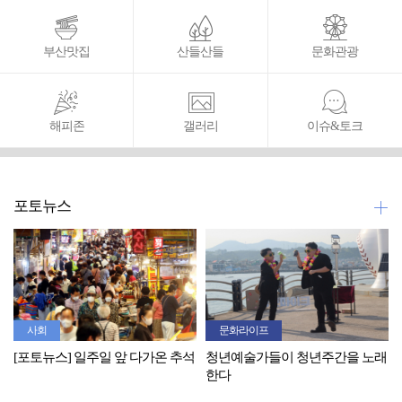
부산맛집
산들산들
문화관광
해피존
갤러리
이슈&토크
포토뉴스
사회
문화라이프
[포토뉴스] 일주일 앞 다가온 추석
청년예술가들이 청년주간을 노래
한다