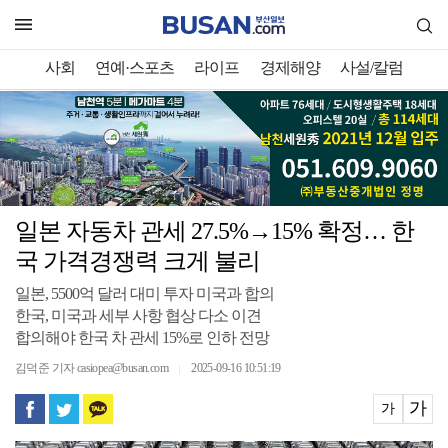
사회
연예·스포츠
라이프
경제해양
사설/칼럼
일본 자동차 관세 27.5%→15% 확정… 한
국 가격경쟁력 크게 불리
일본, 5500억 달러 대미 투자 미국과 합의
한국, 미국과 세부 사항 협상 다소 이견
합의해야 한국 차 관세 15%로 인하 전망
김덕준 기자 casiopea@busan.com
2025-09-16 10:51:19
｜
가
가