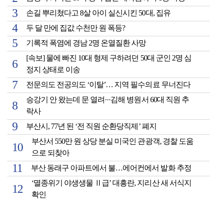
손길 뿌리쳤다고 8살 아이 실신시킨 50대, 집유
두 달 만에 집값 수천만 원 폭등?
기록적 폭염에 경남 2명 온열질환 사망
[속보] 물에 빠진 10대 형제 구하려던 50대 군인 2명 심
정지 상태로 이송
전문의도 전공의도 ‘이탈’… 지역 필수의료 무너진다
승강기 안 왔는데 문 열려···김해 병원서 60대 직원 추
락사
부산시, 77년 된 ‘전 직원 순환당직제’ 폐지
부산서 550만 원 상당 분실 미국인 관광객, 경찰 도움
으로 되찾아
부산 동래구 아파트에서 불…에어컨에서 발화 추정
‘멸종위기 야생생물 Ⅱ급’ 대흥란, 지리산 새 서식지
확인