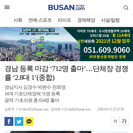
사회
연예·스포츠
라이프
경제해양
사설/칼럼
경남 등록 마감 ‘712명 출마’…단체장 경쟁
률 ‘2.8대 1’(종합)
경남지사 김경수·박완수·전희영
18개 기초단체장에 51명 등록
광역·기초의원 총 654명 출마
김현우 기자 khw82@busan.com , 강대한 기자 kdh@busan.com
2026-05-15 23:25:59
｜
가
가