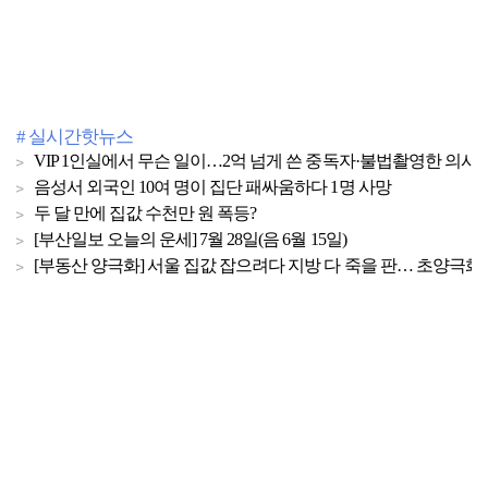
# 실시간핫뉴스
VIP 1인실에서 무슨 일이…2억 넘게 쓴 중독자·불법촬영한 의사
음성서 외국인 10여 명이 집단 패싸움하다 1명 사망
두 달 만에 집값 수천만 원 폭등?
[부산일보 오늘의 운세] 7월 28일(음 6월 15일)
[부동산 양극화] 서울 집값 잡으려다 지방 다 죽을 판… 초양극화 