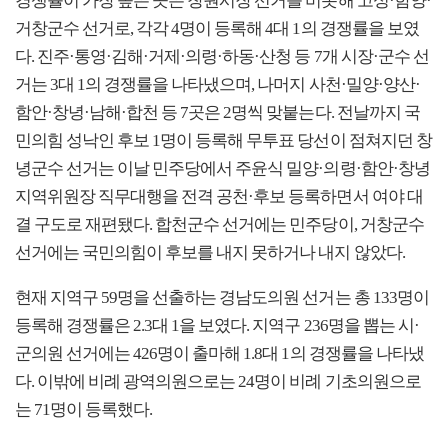
경쟁률이 가장 높은 곳은 창원시장 선거를 비롯해 고성·함양·
거창군수 선거로, 각각 4명이 등록해 4대 1의 경쟁률을 보였
다. 진주·통영·김해·거제·의령·하동·산청 등 7개 시장·군수 선
거는 3대 1의 경쟁률을 나타냈으며, 나머지 사천·밀양·양산·
함안·창녕·남해·합천 등 7곳은 2명씩 맞붙는다. 전날까지 국
민의힘 성낙인 후보 1명이 등록해 무투표 당선이 점쳐지던 창
녕군수 선거는 이날 민주당에서 주윤식 밀양·의령·함안·창녕
지역위원장 직무대행을 전격 공천·후보 등록하면서 여야 대
결 구도로 재편됐다. 합천군수 선거에는 민주당이, 거창군수
선거에는 국민의힘이 후보를 내지 못하거나 내지 않았다.
현재 지역구 59명을 선출하는 경남도의원 선거는 총 133명이
등록해 경쟁률은 2.3대 1을 보였다. 지역구 236명을 뽑는 시·
군의원 선거에는 426명이 출마해 1.8대 1의 경쟁률을 나타냈
다. 이밖에 비례 광역의원으로는 24명이 비례 기초의원으로
는 71명이 등록했다.