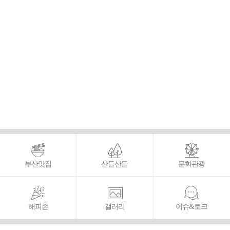
부산맛집
산들산들
문화관광
해피존
갤러리
이슈&토크