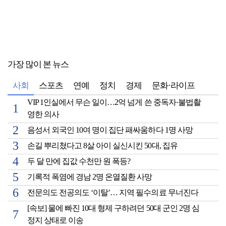
가장 많이 본 뉴스
사회
스포츠
연예
정치
경제
문화·라이프
VIP 1인실에서 무슨 일이…2억 넘게 쓴 중독자·불법촬
영한 의사
음성서 외국인 10여 명이 집단 패싸움하다 1명 사망
손길 뿌리쳤다고 8살 아이 실신시킨 50대, 집유
두 달 만에 집값 수천만 원 폭등?
기록적 폭염에 경남 2명 온열질환 사망
전문의도 전공의도 ‘이탈’… 지역 필수의료 무너진다
[속보] 물에 빠진 10대 형제 구하려던 50대 군인 2명 심
정지 상태로 이송