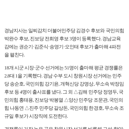
경남지사는 일찌감치 더불어민주당 김경수 후보와 국민의힘
박완수 후보, 진보당 전희영 후보 3명이 등록했다. 경남교육
감에는 권순기·김준식·송영기·오인태 후보가 출마해 4파전
을 펼친다.
18개 시군 시장·군수 선거에는 51명이 출마해 평균 경쟁률은
2.8대 1을 기록했다. 경남 수부 도시 창원시장 선거에는 민주
당 송순호, 국민의힘 강기윤, 개혁신당 강명상, 무소속 박정임
후보 등 4명이 출사표를 냈다. 그 외 △김해 민주당 정영두, 국
민의힘 홍태용, 진보당 박봉열 △양산 민주당 조문관, 국민의
힘 나동연 △진주 민주당 갈상돈, 국민의힘 한경호, 무소속 조
규일 후보가 시장직에 도전한다.