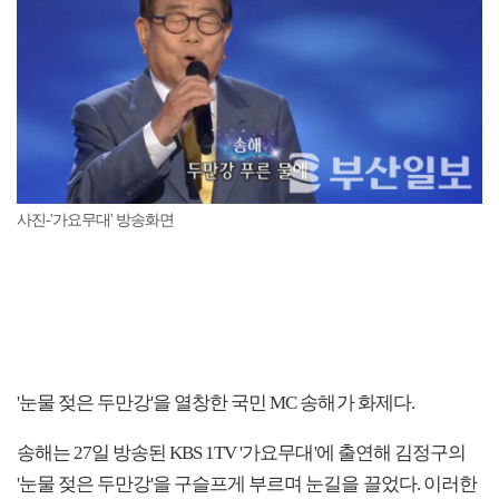
사진-'가요무대' 방송화면
'눈물 젖은 두만강'을 열창한 국민 MC 송해가 화제다.
송해는 27일 방송된 KBS 1TV '가요무대'에 출연해 김정구의
'눈물 젖은 두만강'을 구슬프게 부르며 눈길을 끌었다. 이러한