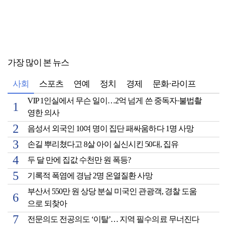
가장 많이 본 뉴스
사회
스포츠
연예
정치
경제
문화·라이프
VIP 1인실에서 무슨 일이…2억 넘게 쓴 중독자·불법촬
영한 의사
음성서 외국인 10여 명이 집단 패싸움하다 1명 사망
손길 뿌리쳤다고 8살 아이 실신시킨 50대, 집유
두 달 만에 집값 수천만 원 폭등?
기록적 폭염에 경남 2명 온열질환 사망
부산서 550만 원 상당 분실 미국인 관광객, 경찰 도움
으로 되찾아
전문의도 전공의도 ‘이탈’… 지역 필수의료 무너진다