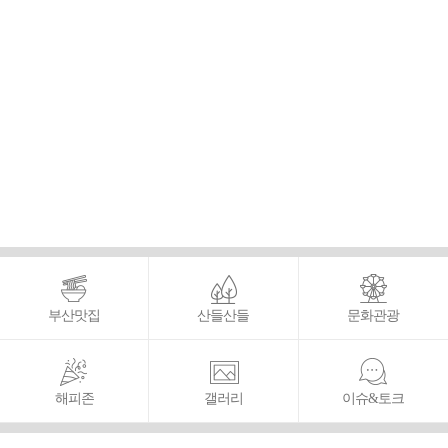
부산맛집
산들산들
문화관광
해피존
갤러리
이슈&토크