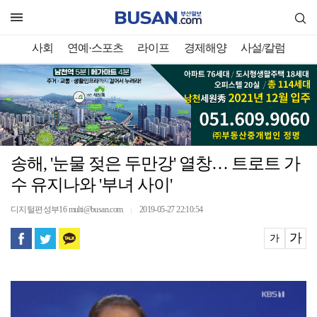
사회
연예·스포츠
라이프
경제해양
사설/칼럼
송해, '눈물 젖은 두만강' 열창… 트로트 가
수 유지나와 '부녀 사이'
디지털편성부16 multi@busan.com
2019-05-27 22:10:54
｜
가
가