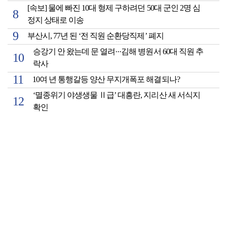
[속보] 물에 빠진 10대 형제 구하려던 50대 군인 2명 심
정지 상태로 이송
부산시, 77년 된 ‘전 직원 순환당직제’ 폐지
승강기 안 왔는데 문 열려···김해 병원서 60대 직원 추
락사
10여 년 통행갈등 양산 무지개폭포 해결되나?
‘멸종위기 야생생물 Ⅱ급’ 대흥란, 지리산 새 서식지
확인