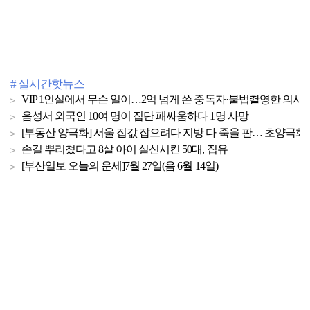
# 실시간핫뉴스
VIP 1인실에서 무슨 일이…2억 넘게 쓴 중독자·불법촬영한 의사
음성서 외국인 10여 명이 집단 패싸움하다 1명 사망
[부동산 양극화] 서울 집값 잡으려다 지방 다 죽을 판… 초양극화 
손길 뿌리쳤다고 8살 아이 실신시킨 50대, 집유
[부산일보 오늘의 운세]7월 27일(음 6월 14일)