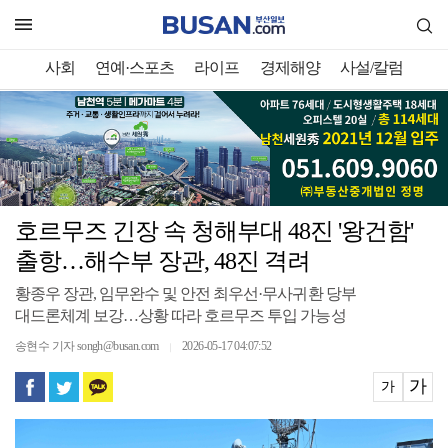
사회
연예·스포츠
라이프
경제해양
사설/칼럼
호르무즈 긴장 속 청해부대 48진 '왕건함'
출항…해수부 장관, 48진 격려
황종우 장관, 임무완수 및 안전 최우선·무사귀환 당부
대드론체계 보강…상황 따라 호르무즈 투입 가능성
송현수 기자 songh@busan.com
2026-05-17 04:07:52
｜
가
가