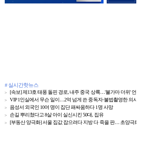
# 실시간핫뉴스
[속보] 제13호 태풍 돌핀 경로, 내주 중국 상륙…'불가마 더위' 언
VIP 1인실에서 무슨 일이…2억 넘게 쓴 중독자·불법촬영한 의사
음성서 외국인 10여 명이 집단 패싸움하다 1명 사망
손길 뿌리쳤다고 8살 아이 실신시킨 50대, 집유
[부동산 양극화] 서울 집값 잡으려다 지방 다 죽을 판… 초양극화 