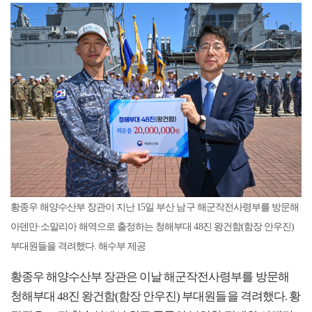
황종우 해양수산부 장관이 지난 15일 부산 남구 해군작전사령부를 방문해
아덴만·소말리아 해역으로 출정하는 청해부대 48진 왕건함(함장 안우진)
부대원들을 격려했다. 해수부 제공
황종우 해양수산부 장관은 이날 해군작전사령부를 방문해
청해부대 48진 왕건함(함장 안우진) 부대원들을 격려했다. 황