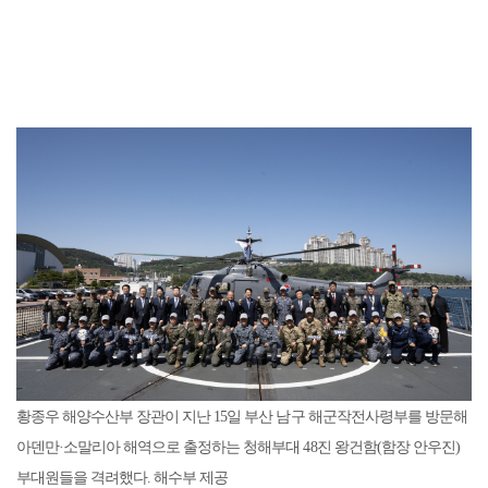
황종우 해양수산부 장관이 지난 15일 부산 남구 해군작전사령부를 방문해
아덴만·소말리아 해역으로 출정하는 청해부대 48진 왕건함(함장 안우진)
부대원들을 격려했다. 해수부 제공