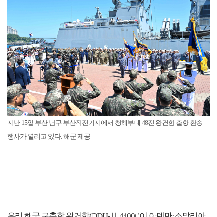
지난 15일 부산 남구 부산작전기지에서 청해부대 48진 왕건함 출항 환송
행사가 열리고 있다. 해군 제공
우리 해군 구축함 왕건함(DDH-Ⅱ 4400t)이 아덴만·소말리아