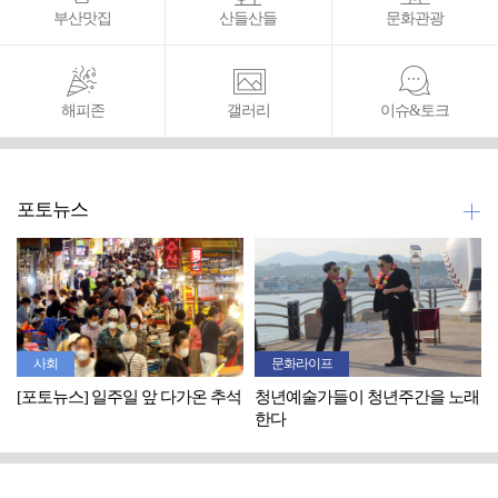
부산맛집
산들산들
문화관광
해피존
갤러리
이슈&토크
포토뉴스
사회
문화라이프
[포토뉴스] 일주일 앞 다가온 추석
청년예술가들이 청년주간을 노래
한다