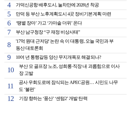
가덕신공항 배후도시, 눌차만에 2028년 착공
만덕 등 부산 노후계획도시 4곳 정비기본계획 마련
‘땡볕 장마’ 가고 ‘가마솥 더위’ 온다
부산 남구청장 “구 재정 비상사태”
'17억 원대 근저당' 논란 속 이 대통령, 오늘 국민과 부
동산 대토론회
10여 년 통행갈등 양산 무지개폭포 해결되나?
부산 모 골프장 노조, 성희롱·직장 내 괴롭힘으로 이사
장 고발
공사 우회도로에 잠식되는 APEC공원… 시민도 나무
도 ‘불편’
기장 향하는 ‘풍산’ ‘센텀2’ 개발 탄력