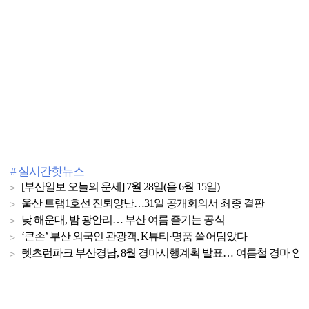
# 실시간핫뉴스
[부산일보 오늘의 운세] 7월 28일(음 6월 15일)
울산 트램1호선 진퇴양난…31일 공개회의서 최종 결판
낮 해운대, 밤 광안리… 부산 여름 즐기는 공식
‘큰손’ 부산 외국인 관광객, K뷰티·명품 쓸어담았다
렛츠런파크 부산경남, 8월 경마시행계획 발표… 여름철 경마 안