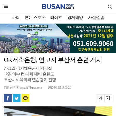
사회
연예·스포츠
라이프
경제해양
사설/칼럼
OK저축은행, 연고지 부산서 훈련 개시
7~11일 강서체육관서 담금질
12일 여수 컵 대회 대비 훈련도
부산시체육회와 연습경기 진행
김진성 기자 paperk@busan.com
2025-09-02 17:53:20
｜
가
가