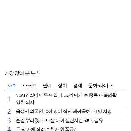
가장 많이 본 뉴스
사회
스포츠
연예
정치
경제
문화·라이프
VIP 1인실에서 무슨 일이…2억 넘게 쓴 중독자·불법촬
영한 의사
음성서 외국인 10여 명이 집단 패싸움하다 1명 사망
손길 뿌리쳤다고 8살 아이 실신시킨 50대, 집유
두 달 만에 집값 수천만 원 폭등?