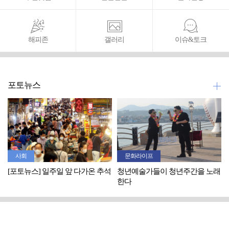
해피존
갤러리
이슈&토크
포토뉴스
사회
문화라이프
[포토뉴스] 일주일 앞 다가온 추석
청년예술가들이 청년주간을 노래
한다