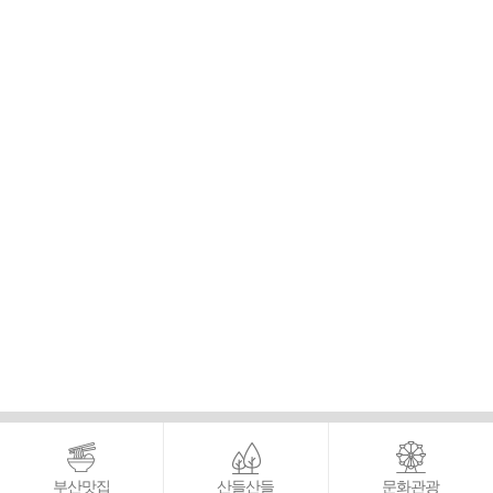
부산맛집
산들산들
문화관광