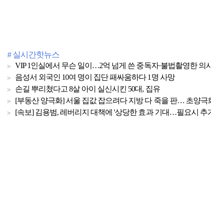
# 실시간핫뉴스
VIP 1인실에서 무슨 일이…2억 넘게 쓴 중독자·불법촬영한 의사
음성서 외국인 10여 명이 집단 패싸움하다 1명 사망
손길 뿌리쳤다고 8살 아이 실신시킨 50대, 집유
[부동산 양극화] 서울 집값 잡으려다 지방 다 죽을 판… 초양극화 
[속보] 김용범, 레버리지 대책에 '상당한 효과 기대…필요시 추가 