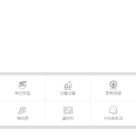
부산맛집
산들산들
문화관광
해피존
갤러리
이슈&토크