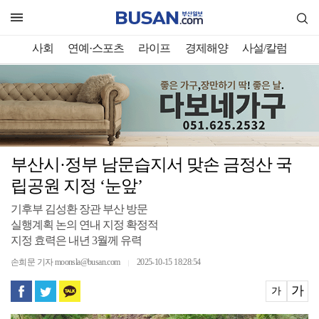
사회
연예·스포츠
라이프
경제해양
사설/칼럼
부산시·정부 남문습지서 맞손 금정산 국
립공원 지정 ‘눈앞’
기후부 김성환 장관 부산 방문
실행계획 논의 연내 지정 확정적
지정 효력은 내년 3월께 유력
손희문 기자 moonsla@busan.com
2025-10-15 18:28:54
｜
가
가