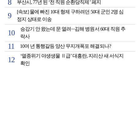
부산시, 77년 된 ‘전 직원 순환당직제’ 폐지
[속보] 물에 빠진 10대 형제 구하려던 50대 군인 2명 심
정지 상태로 이송
승강기 안 왔는데 문 열려···김해 병원서 60대 직원 추
락사
10여 년 통행갈등 양산 무지개폭포 해결되나?
‘멸종위기 야생생물 Ⅱ급’ 대흥란, 지리산 새 서식지
확인