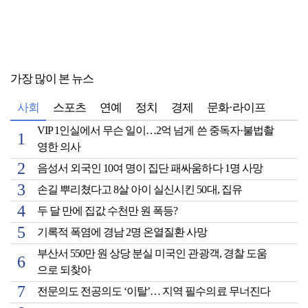
가장 많이 본 뉴스
사회
스포츠
연예
정치
경제
문화·라이프
VIP 1인실에서 무슨 일이…2억 넘게 쓴 중독자·불법촬
영한 의사
음성서 외국인 10여 명이 집단 패싸움하다 1명 사망
손길 뿌리쳤다고 8살 아이 실신시킨 50대, 집유
두 달 만에 집값 수천만 원 폭등?
기록적 폭염에 경남 2명 온열질환 사망
부산서 550만 원 상당 분실 미국인 관광객, 경찰 도움
으로 되찾아
전문의도 전공의도 ‘이탈’… 지역 필수의료 무너진다