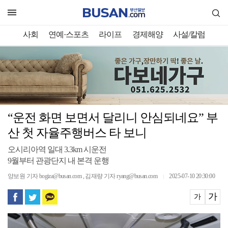
사회
연예·스포츠
라이프
경제해양
사설/칼럼
“운전 화면 보면서 달리니 안심되네요” 부
산 첫 자율주행버스 타 보니
오시리아역 일대 3.3km 시운전
9월부터 관광단지 내 본격 운행
양보원 기자 bogiza@busan.com , 김재량 기자 ryang@busan.com
2025-07-10 20:30:00
｜
가
가