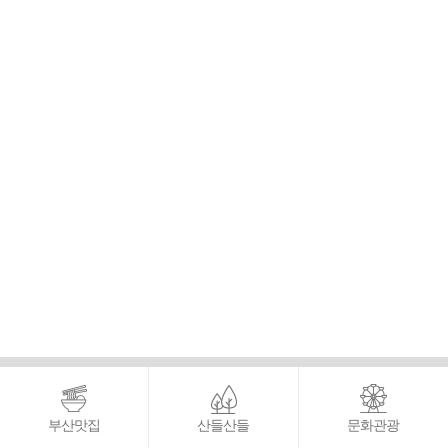
부산맛집
산들산들
문화관광