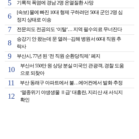
기록적 폭염에 경남 2명 온열질환 사망
[속보] 물에 빠진 10대 형제 구하려던 50대 군인 2명 심
정지 상태로 이송
전문의도 전공의도 ‘이탈’… 지역 필수의료 무너진다
승강기 안 왔는데 문 열려···김해 병원서 60대 직원 추
락사
부산시, 77년 된 ‘전 직원 순환당직제’ 폐지
부산서 550만 원 상당 분실 미국인 관광객, 경찰 도움
으로 되찾아
부산 동래구 아파트에서 불…에어컨에서 발화 추정
‘멸종위기 야생생물 Ⅱ급’ 대흥란, 지리산 새 서식지
확인