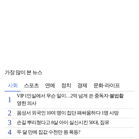
가장 많이 본 뉴스
사회
스포츠
연예
정치
경제
문화·라이프
VIP 1인실에서 무슨 일이…2억 넘게 쓴 중독자·불법촬
영한 의사
음성서 외국인 10여 명이 집단 패싸움하다 1명 사망
손길 뿌리쳤다고 8살 아이 실신시킨 50대, 집유
두 달 만에 집값 수천만 원 폭등?