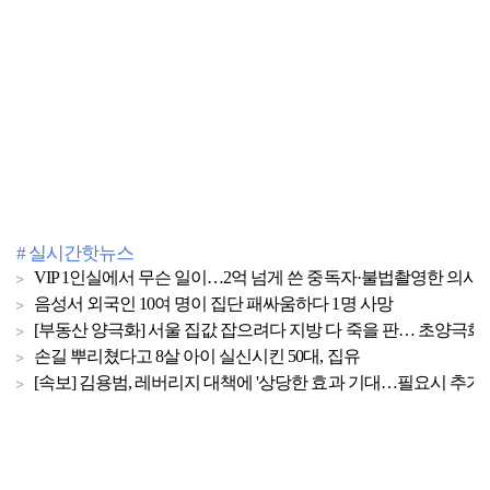
# 실시간핫뉴스
VIP 1인실에서 무슨 일이…2억 넘게 쓴 중독자·불법촬영한 의사
음성서 외국인 10여 명이 집단 패싸움하다 1명 사망
[부동산 양극화] 서울 집값 잡으려다 지방 다 죽을 판… 초양극화 
손길 뿌리쳤다고 8살 아이 실신시킨 50대, 집유
[속보] 김용범, 레버리지 대책에 '상당한 효과 기대…필요시 추가 