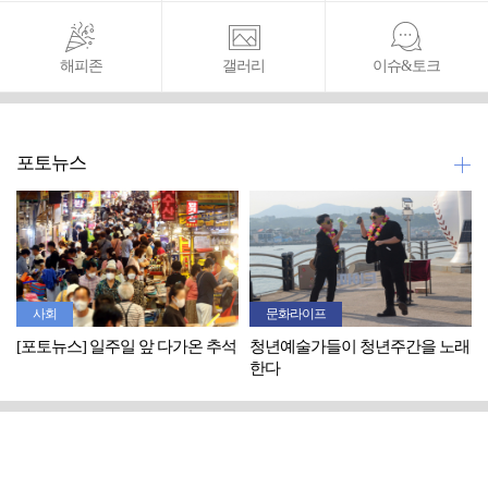
해피존
갤러리
이슈&토크
포토뉴스
사회
문화라이프
[포토뉴스] 일주일 앞 다가온 추석
청년예술가들이 청년주간을 노래
한다